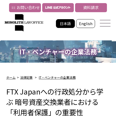
お問い合わせ
資料請求
日本語
English
IT・ベンチャーの企業法務
ホーム
>
法律記事
>
IT・ベンチャーの企業法務
FTX Japanへの行政処分から学
ぶ 暗号資産交換業者における
「利用者保護」の重要性