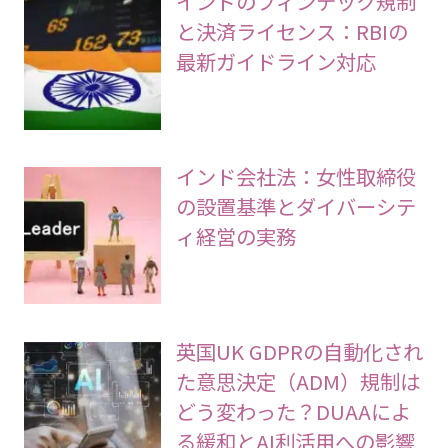
インドのフィンテック規制
と決済ライセンス：RBIの
最新ガイドライン対応
インド会社法：女性取締役
の設置基準とダイバーシテ
ィ経営の実務
英国UK GDPRの自動化され
た意思決定（ADM）規制は
どう変わった？DUAAによ
る緩和とAI利活用への影響