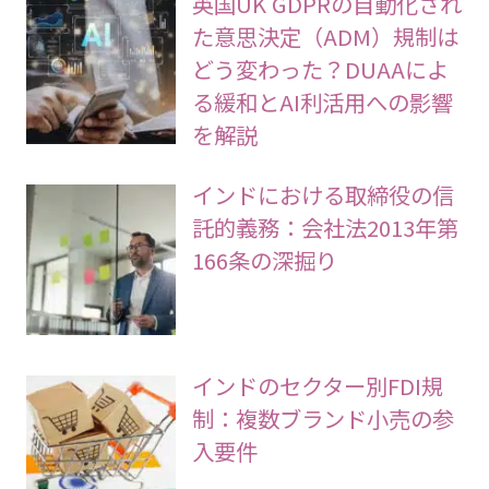
英国UK GDPRの自動化され
た意思決定（ADM）規制は
どう変わった？DUAAによ
る緩和とAI利活用への影響
を解説
インドにおける取締役の信
託的義務：会社法2013年第
166条の深掘り
インドのセクター別FDI規
制：複数ブランド小売の参
入要件