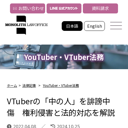
お問い合わせ
資料請求
日本語
English
YouTuber・VTuber法務
ホーム
>
法律記事
>
YouTuber・VTuber法務
VTuberの「中の人」を誹謗中
傷 権利侵害と法的対応を解説
2022.04.08
2024.10.25