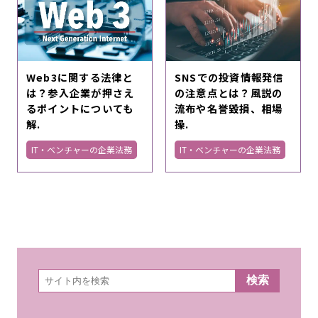
Web3に関する法律と
SNSでの投資情報発信
は？参入企業が押さえ
の注意点とは？風説の
るポイントについても
流布や名誉毀損、相場
解.
操.
IT・ベンチャーの企業法務
IT・ベンチャーの企業法務
検
検索
索