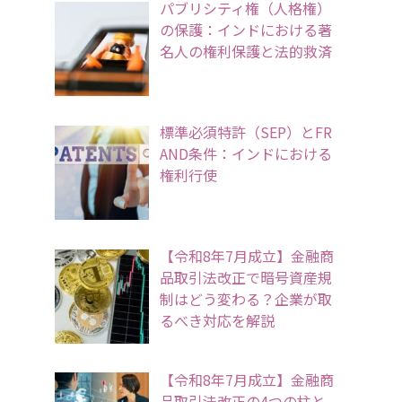
パブリシティ権（人格権）
の保護：インドにおける著
名人の権利保護と法的救済
標準必須特許（SEP）とFR
AND条件：インドにおける
権利行使
【令和8年7月成立】金融商
品取引法改正で暗号資産規
制はどう変わる？企業が取
るべき対応を解説
【令和8年7月成立】金融商
品取引法改正の4つの柱と