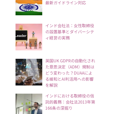
最新ガイドライン対応
インド会社法：女性取締役
の設置基準とダイバーシテ
ィ経営の実務
英国UK GDPRの自動化され
た意思決定（ADM）規制は
どう変わった？DUAAによ
る緩和とAI利活用への影響
を解説
インドにおける取締役の信
託的義務：会社法2013年第
166条の深掘り