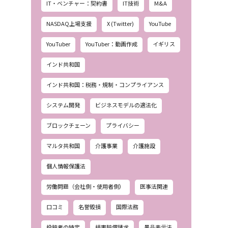
IT・ベンチャー：契約書
IT技術
M&A
NASDAQ上場支援
X (Twitter)
YouTube
YouTuber
YouTuber：動画作成
イギリス
インド共和国
インド共和国：税務・規制・コンプライアンス
システム開発
ビジネスモデルの適法化
ブロックチェーン
プライバシー
マルタ共和国
介護事業
介護施設
個人情報保護法
労働問題（会社側・使用者側）
医事法関連
口コミ
名誉毀損
国際法務
投稿者の特定
損害賠償請求
景品表示法