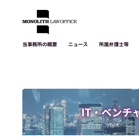
当事務所の概要
ニュース
所属弁護士等
代表弁護士の挨拶
IT・ベンチャーの企業法務
各種企業のIT・知財
当事務所のクライアントの例
契約書作成・レビュー等
システム開発関連
クライアントの声
個人情報保護法関連
アプリ等の利用規
出版書籍等
株式・M&A関連法務
暗号資産・ブロッ
アクセス
IPO（上場）支援
生成AI関連法務
記事・LPの薬機
IT・ベンチ
D2C等の不正転
サイバー犯罪の刑