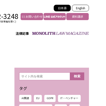
日本語
English
2-3248
お問い合わせ
資料請求
年末年始を除く)
法律記事
インフルエンサー法務
トゥー
YouTuberの法務サポート
の投稿者特定
VTuberの法務サポート
の風評被害対策
TikTok等ショート動画
害者の弁護
YouTube等SNSのM&A
検
検索
索
グ汚染の削除対策
等活動の削除
タグ
AI関連
EU
GDPR
IT・ベンチャー