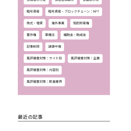
暗号資産
暗号資産・ブロックチェーン：NFT
株式・増資
海外事業
知的財産権
著作権
薬機法
補助金・助成金
記事削除
誹謗中傷
風評被害対策：サイト別
風評被害対策：企業
風評被害対策：内容別
風評被害対策：飲食業界
最近の記事