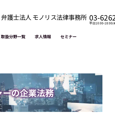
03-626
弁護士法人 モノリス法律事務所
平日10:00-18:00
(
取扱分野一覧
求人情報
セミナー
法務
クロスボーダー
風評被害対策
法務
国際法務・海外事業
デジタルタ
約整備
国際法務・日本進出
誹謗中傷等
クチェーン
NASDAQ上場支援
上場企業等
GDPR対応支援
誹謗中傷加
法等チェック
リスティン
ャーの企業法務
売対策
過去の芸能
事告訴等