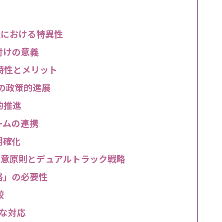
理における特異性
付けの意義
特性とメリット
の政策的進展
的推進
ームの連携
明確化
同意原則とデュアルトラック戦略
略」の必要性
較
な対応