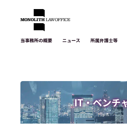
当事務所の概要
ニュース
所属弁護士等
代表弁護士の挨拶
IT・ベンチャーの企業法務
各種企業のIT・知財
当事務所のクライアントの例
契約書作成・レビュー等
システム開発関連
クライアントの声
個人情報保護法関連
アプリ等の利用規
出版書籍等
株式・M&A関連法務
暗号資産・ブロッ
アクセス
IPO（上場）支援
生成AI関連法務
記事・LPの薬機
IT・ベンチ
D2C等の不正転
サイバー犯罪の刑