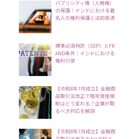
パブリシティ権（人格権）
の保護：インドにおける著
名人の権利保護と法的救済
標準必須特許（SEP）とFR
AND条件：インドにおける
権利行使
【令和8年7月成立】金融商
品取引法改正で暗号資産規
制はどう変わる？企業が取
るべき対応を解説
【令和8年7月成立】金融商
品取引法改正の4つの柱と