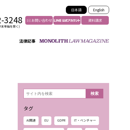
日本語
English
2-3248
お問い合わせ
資料請求
年末年始を除く)
法律記事
インフルエンサー法務
トゥー
YouTuberの法務サポート
の投稿者特定
VTuberの法務サポート
の風評被害対策
TikTok等ショート動画
害者の弁護
YouTube等SNSのM&A
検
検索
索
グ汚染の削除対策
等活動の削除
タグ
AI関連
EU
GDPR
IT・ベンチャー