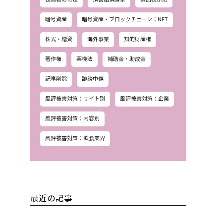
暗号資産
暗号資産・ブロックチェーン：NFT
株式・増資
海外事業
知的財産権
著作権
薬機法
補助金・助成金
記事削除
誹謗中傷
風評被害対策：サイト別
風評被害対策：企業
風評被害対策：内容別
風評被害対策：飲食業界
最近の記事