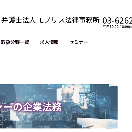
03-626
弁護士法人 モノリス法律事務所
平日10:00-18:00
(
取扱分野一覧
求人情報
セミナー
法務
クロスボーダー
風評被害対策
法務
国際法務・海外事業
デジタルタ
約整備
国際法務・日本進出
誹謗中傷等
クチェーン
NASDAQ上場支援
上場企業等
GDPR対応支援
誹謗中傷加
法等チェック
リスティン
ャーの企業法務
売対策
過去の芸能
事告訴等