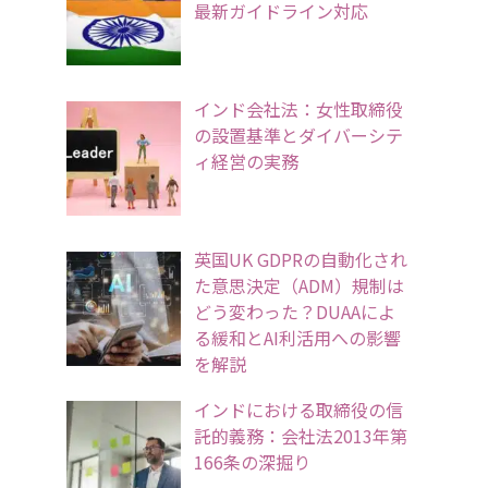
最新ガイドライン対応
インド会社法：女性取締役
の設置基準とダイバーシテ
ィ経営の実務
英国UK GDPRの自動化され
た意思決定（ADM）規制は
どう変わった？DUAAによ
る緩和とAI利活用への影響
を解説
インドにおける取締役の信
託的義務：会社法2013年第
166条の深掘り