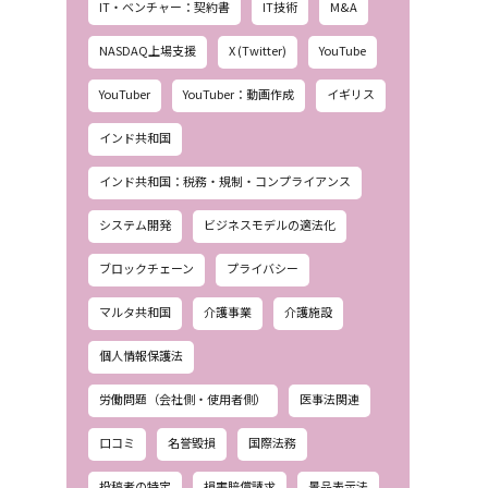
IT・ベンチャー：契約書
IT技術
M&A
NASDAQ上場支援
X (Twitter)
YouTube
YouTuber
YouTuber：動画作成
イギリス
インド共和国
インド共和国：税務・規制・コンプライアンス
システム開発
ビジネスモデルの適法化
ブロックチェーン
プライバシー
マルタ共和国
介護事業
介護施設
個人情報保護法
労働問題（会社側・使用者側）
医事法関連
口コミ
名誉毀損
国際法務
投稿者の特定
損害賠償請求
景品表示法