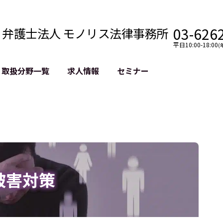
03-626
弁護士法人 モノリス法律事務所
平日10:00-18:00
(
取扱分野一覧
求人情報
セミナー
法務
クロスボーダー
風評被害対策
法務
国際法務・海外事業
デジタルタ
約整備
国際法務・日本進出
誹謗中傷等
クチェーン
NASDAQ上場支援
上場企業等
GDPR対応支援
誹謗中傷加
法等チェック
リスティン
被害対策
売対策
過去の芸能
事告訴等