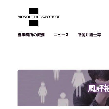
当事務所の概要
ニュース
所属弁護士等
代表弁護士の挨拶
IT・ベンチャーの企業法務
各種企業のIT・知財
当事務所のクライアントの例
契約書作成・レビュー等
システム開発関連
クライアントの声
個人情報保護法関連
アプリ等の利用規
出版書籍等
株式・M&A関連法務
暗号資産・ブロッ
アクセス
IPO（上場）支援
生成AI関連法務
記事・LPの薬機
風評
D2C等の不正転
サイバー犯罪の刑