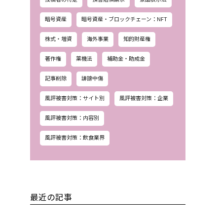
暗号資産
暗号資産・ブロックチェーン：NFT
株式・増資
海外事業
知的財産権
著作権
薬機法
補助金・助成金
記事削除
誹謗中傷
風評被害対策：サイト別
風評被害対策：企業
風評被害対策：内容別
風評被害対策：飲食業界
最近の記事