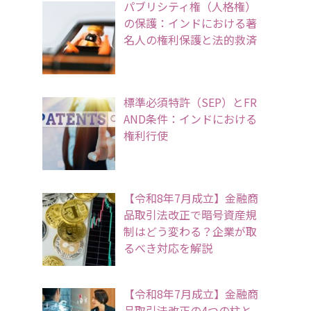
パブリシティ権（人格権）
の保護：インドにおける著
名人の権利保護と法的救済
標準必須特許（SEP）とFR
AND条件：インドにおける
権利行使
【令和8年7月成立】金融商
品取引法改正で暗号資産規
制はどう変わる？企業が取
るべき対応を解説
【令和8年7月成立】金融商
品取引法改正の4つの柱と