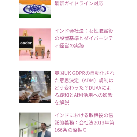
最新ガイドライン対応
インド会社法：女性取締役
の設置基準とダイバーシテ
ィ経営の実務
英国UK GDPRの自動化され
た意思決定（ADM）規制は
どう変わった？DUAAによ
る緩和とAI利活用への影響
を解説
インドにおける取締役の信
託的義務：会社法2013年第
166条の深掘り