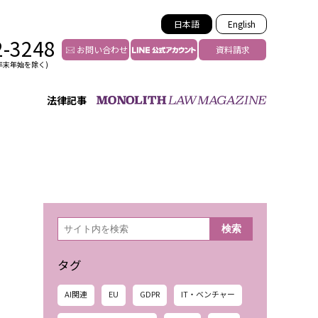
日本語
English
2-3248
お問い合わせ
資料請求
年末年始を除く)
法律記事
インフルエンサー法務
トゥー
YouTuberの法務サポート
の投稿者特定
VTuberの法務サポート
の風評被害対策
TikTok等ショート動画
害者の弁護
YouTube等SNSのM&A
検
検索
索
グ汚染の削除対策
等活動の削除
タグ
AI関連
EU
GDPR
IT・ベンチャー