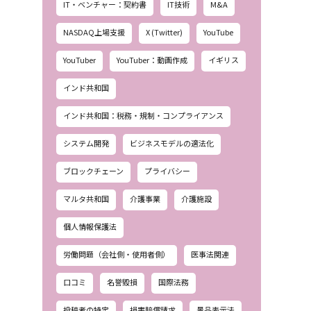
IT・ベンチャー：契約書
IT技術
M&A
NASDAQ上場支援
X (Twitter)
YouTube
YouTuber
YouTuber：動画作成
イギリス
インド共和国
インド共和国：税務・規制・コンプライアンス
システム開発
ビジネスモデルの適法化
ブロックチェーン
プライバシー
マルタ共和国
介護事業
介護施設
個人情報保護法
労働問題（会社側・使用者側）
医事法関連
口コミ
名誉毀損
国際法務
投稿者の特定
損害賠償請求
景品表示法