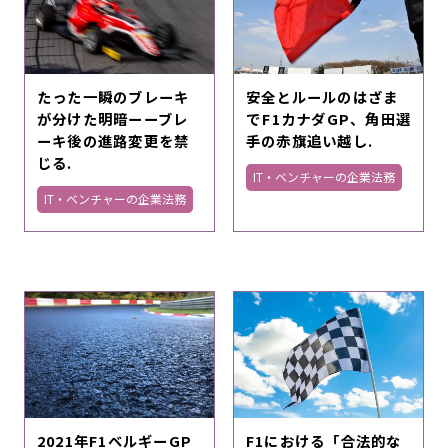
たった一瞬のブレーキ
安全とルールのはざま
が分けた明暗ーーブレ
で――F1カナダGP、角田選
ーキ後の進路変更を禁
手の赤旗追い越し.
じる.
IT・ベンチャーの企業法務
IT・ベンチャーの企業法務
2021年F1ベルギーGP
F1における「合法的な