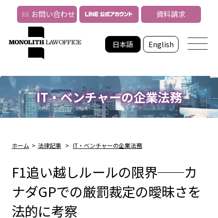
お問い合わせ
資料請求
日本語
English
IT・ベンチャーの企業法務
ホーム
>
法律記事
>
IT・ベンチャーの企業法務
F1追い越しルールの限界──カ
ナダGPでの厳罰裁定の曖昧さを
法的に考察