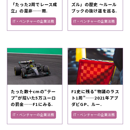
「たった2周でレース成
ズル」の歴史 ～ルール
立」の是非──雨.
ブックの抜け道を巡る.
IT・ベンチャーの企業法務
IT・ベンチャーの企業法務
たった数十cmの“テー
F1史に残る“物議のラス
プ”が招いた5万ユーロ
ト1周”──2021年アブ
の罰金──F1にみる.
ダビGP、ルー.
IT・ベンチャーの企業法務
IT・ベンチャーの企業法務