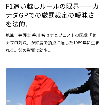
F1追い越しルールの限界──カ
ナダGPでの厳罰裁定の曖昧さ
を法的.
執筆：弁護士 谷川 智セナとプロストの因縁「セ
ナプロ対決」が鈴鹿で頂点に達した1989年に生ま
れる。父の影響で幼少...