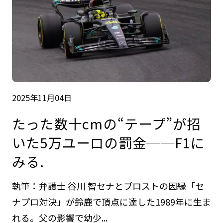
2025年11月04日
たった数十cmの“テープ”が招
いた5万ユーロの罰金──F1に
みる.
執筆：弁護士 谷川 智セナとプロストの因縁「セ
ナプロ対決」が鈴鹿で頂点に達した1989年に生ま
れる。父の影響で幼少...