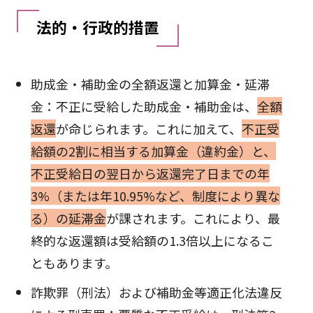
法的・行政的措置
助成金・補助金の全額返還と加算金・延滞
金：不正に受給した助成金・補助金は、
全額
返還
が命じられます。これに加えて、
不正受
給額の2割に相当する加算金（違約金）と、
不正受給日の翌日から返還完了日までの年
3%（または年10.95%など、制度により異な
る）の延滞金
が課されます。これにより、最
終的な返還額は受給額の1.3倍以上になるこ
ともあります。
詐欺罪（刑法）および補助金等適正化法違反