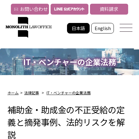
お問い合わせ
資料請求
日本語
English
IT・ベンチャーの企業法務
ホーム
>
法律記事
>
IT・ベンチャーの企業法務
補助金・助成金の不正受給の定
義と摘発事例、法的リスクを解
説