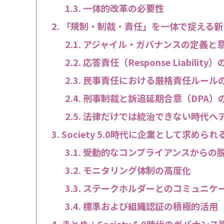
一体的改革の必要性
「規制・制裁・責任」を一体で捉える新
アジャイル・ガバナンスの定義と
応答責任（Response Liabili
民事責任における厳格責任ルール
刑事制裁と訴追延期合意（DPA）
法律だけでは統治できない時代へ―
Society 5.0時代に企業として求めら
受動的なコンプライアンスからの
モニタリング体制の高度化
ステークホルダーとのコミュニケ
標準および組織認証の積極的活用
まとめ：Society 5.0時代のガバナ