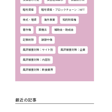
暗号資産
暗号資産・ブロックチェーン：NFT
株式・増資
海外事業
知的財産権
著作権
薬機法
補助金・助成金
記事削除
誹謗中傷
風評被害対策：サイト別
風評被害対策：企業
風評被害対策：内容別
風評被害対策：飲食業界
最近の記事