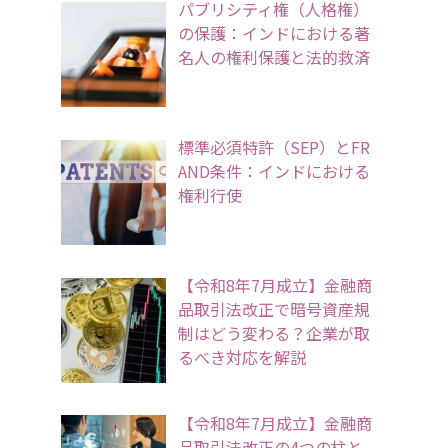
パブリシティ権（人格権）
の保護：インドにおける著
名人の権利保護と法的救済
標準必須特許（SEP）とFR
AND条件：インドにおける
権利行使
【令和8年7月成立】金融商
品取引法改正で暗号資産規
制はどう変わる？企業が取
るべき対応を解説
【令和8年7月成立】金融商
品取引法改正の4つの柱と