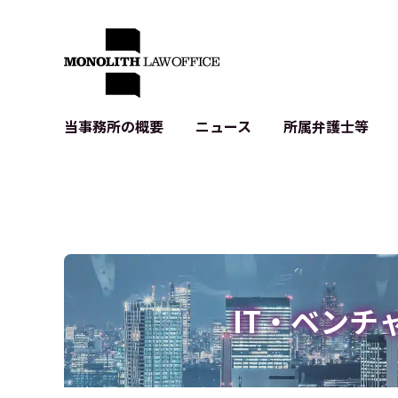
当事務所の概要
ニュース
所属弁護士等
代表弁護士の挨拶
IT・ベンチャーの企業法務
各種企業のIT・知財
当事務所のクライアントの例
契約書作成・レビュー等
システム開発関連
クライアントの声
個人情報保護法関連
アプリ等の利用規
出版書籍等
株式・M&A関連法務
暗号資産・ブロッ
アクセス
IPO（上場）支援
生成AI関連法務
記事・LPの薬機
IT・ベンチ
D2C等の不正転
サイバー犯罪の刑