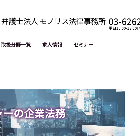
03-626
弁護士法人 モノリス法律事務所
平日10:00-18:00
(
取扱分野一覧
求人情報
セミナー
法務
クロスボーダー
風評被害対策
法務
国際法務・海外事業
デジタルタ
約整備
国際法務・日本進出
誹謗中傷等
クチェーン
NASDAQ上場支援
上場企業等
GDPR対応支援
誹謗中傷加
法等チェック
リスティン
ャーの企業法務
売対策
過去の芸能
事告訴等