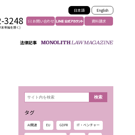
日本語
English
2-3248
お問い合わせ
資料請求
年末年始を除く)
法律記事
インフルエンサー法務
トゥー
YouTuberの法務サポート
の投稿者特定
VTuberの法務サポート
の風評被害対策
TikTok等ショート動画
害者の弁護
YouTube等SNSのM&A
検
検索
索
グ汚染の削除対策
等活動の削除
タグ
AI関連
EU
GDPR
IT・ベンチャー