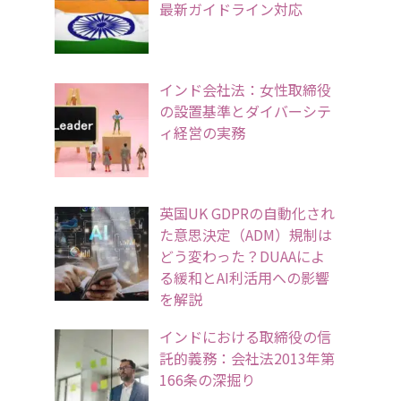
最新ガイドライン対応
インド会社法：女性取締役
の設置基準とダイバーシテ
ィ経営の実務
英国UK GDPRの自動化され
た意思決定（ADM）規制は
どう変わった？DUAAによ
る緩和とAI利活用への影響
を解説
インドにおける取締役の信
託的義務：会社法2013年第
166条の深掘り