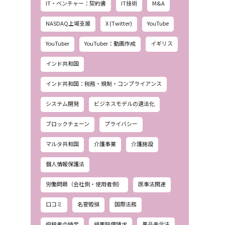
IT・ベンチャー：契約書
IT技術
M&A
NASDAQ上場支援
X (Twitter)
YouTube
YouTuber
YouTuber：動画作成
イギリス
インド共和国
インド共和国：税務・規制・コンプライアンス
システム開発
ビジネスモデルの適法化
ブロックチェーン
プライバシー
マルタ共和国
介護事業
介護施設
個人情報保護法
労働問題（会社側・使用者側）
医事法関連
口コミ
名誉毀損
国際法務
投稿者の特定
損害賠償請求
景品表示法