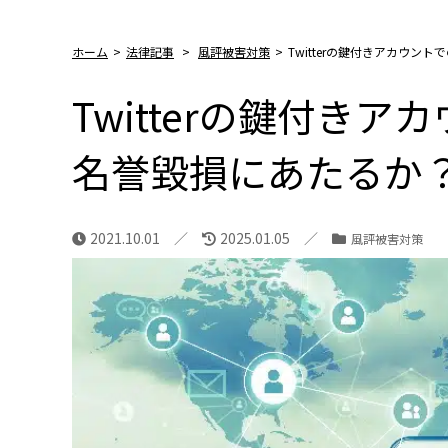
ホーム
>
法律記事
>
風評被害対策
>
Twitterの鍵付きアカウ
Twitterの鍵付き
名誉毀損にあたるか
2021.10.01
2025.01.05
風評被害対策