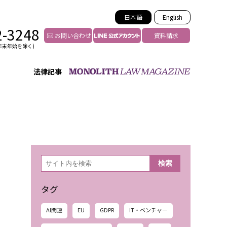
日本語
English
2-3248
お問い合わせ
資料請求
年末年始を除く)
法律記事
インフルエンサー法務
トゥー
YouTuberの法務サポート
の投稿者特定
VTuberの法務サポート
の風評被害対策
TikTok等ショート動画
害者の弁護
YouTube等SNSのM&A
検
検索
索
グ汚染の削除対策
等活動の削除
タグ
AI関連
EU
GDPR
IT・ベンチャー