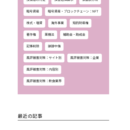
暗号資産
暗号資産・ブロックチェーン：NFT
株式・増資
海外事業
知的財産権
著作権
薬機法
補助金・助成金
記事削除
誹謗中傷
風評被害対策：サイト別
風評被害対策：企業
風評被害対策：内容別
風評被害対策：飲食業界
最近の記事