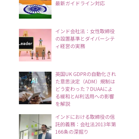
最新ガイドライン対応
インド会社法：女性取締役
の設置基準とダイバーシテ
ィ経営の実務
英国UK GDPRの自動化され
た意思決定（ADM）規制は
どう変わった？DUAAによ
る緩和とAI利活用への影響
を解説
インドにおける取締役の信
託的義務：会社法2013年第
166条の深掘り