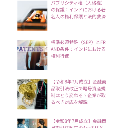
パブリシティ権（人格権）
の保護：インドにおける著
名人の権利保護と法的救済
標準必須特許（SEP）とFR
AND条件：インドにおける
権利行使
【令和8年7月成立】金融商
品取引法改正で暗号資産規
制はどう変わる？企業が取
るべき対応を解説
【令和8年7月成立】金融商
品取引法改正の4つの柱と