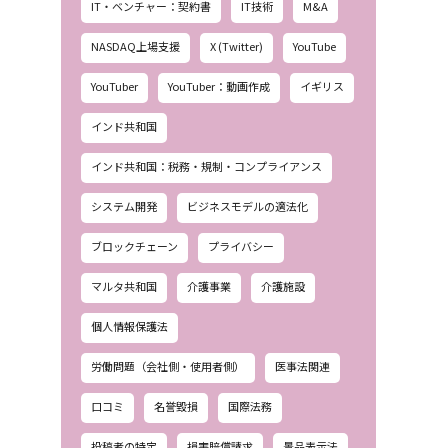
IT・ベンチャー：契約書
IT技術
M&A
NASDAQ上場支援
X (Twitter)
YouTube
YouTuber
YouTuber：動画作成
イギリス
インド共和国
インド共和国：税務・規制・コンプライアンス
システム開発
ビジネスモデルの適法化
ブロックチェーン
プライバシー
マルタ共和国
介護事業
介護施設
個人情報保護法
労働問題（会社側・使用者側）
医事法関連
口コミ
名誉毀損
国際法務
投稿者の特定
損害賠償請求
景品表示法