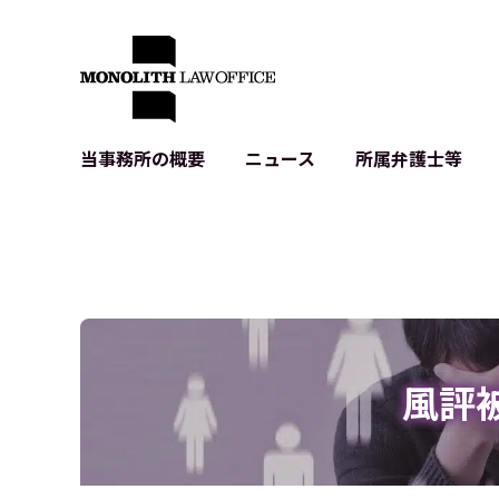
当事務所の概要
ニュース
所属弁護士等
代表弁護士の挨拶
IT・ベンチャーの企業法務
各種企業のIT・知財
当事務所のクライアントの例
契約書作成・レビュー等
システム開発関連
クライアントの声
個人情報保護法関連
アプリ等の利用規
出版書籍等
株式・M&A関連法務
暗号資産・ブロッ
アクセス
IPO（上場）支援
生成AI関連法務
記事・LPの薬機
風評
D2C等の不正転
サイバー犯罪の刑