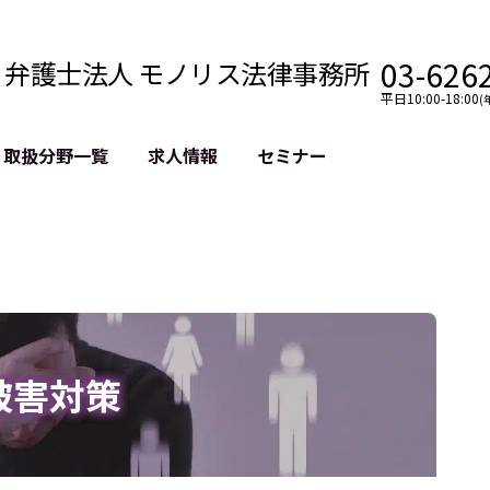
03-626
弁護士法人 モノリス法律事務所
平日10:00-18:00
(
取扱分野一覧
求人情報
セミナー
法務
クロスボーダー
風評被害対策
法務
国際法務・海外事業
デジタルタ
約整備
国際法務・日本進出
誹謗中傷等
クチェーン
NASDAQ上場支援
上場企業等
GDPR対応支援
誹謗中傷加
法等チェック
リスティン
被害対策
売対策
過去の芸能
事告訴等