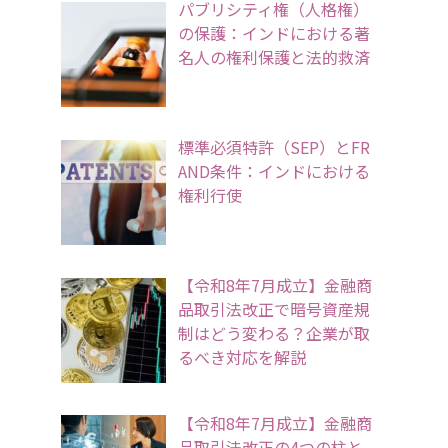
パブリシティ権（人格権）
の保護：インドにおける著
名人の権利保護と法的救済
標準必須特許（SEP）とFR
AND条件：インドにおける
権利行使
【令和8年7月成立】金融商
品取引法改正で暗号資産規
制はどう変わる？企業が取
るべき対応を解説
【令和8年7月成立】金融商
品取引法改正の4つの柱と