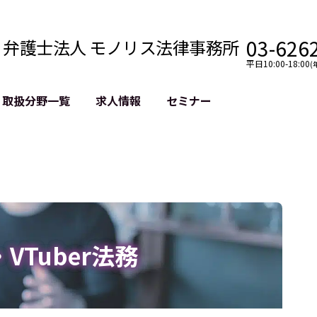
03-626
弁護士法人 モノリス法律事務所
平日10:00-18:00
(
取扱分野一覧
求人情報
セミナー
法務
クロスボーダー
風評被害対策
法務
国際法務・海外事業
デジタルタ
約整備
国際法務・日本進出
誹謗中傷等
クチェーン
NASDAQ上場支援
上場企業等
GDPR対応支援
誹謗中傷加
法等チェック
リスティン
r・VTuber法務
売対策
過去の芸能
事告訴等