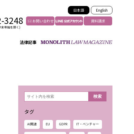
日本語
English
2-3248
お問い合わせ
資料請求
年末年始を除く)
法律記事
インフルエンサー法務
トゥー
YouTuberの法務サポート
の投稿者特定
VTuberの法務サポート
の風評被害対策
TikTok等ショート動画
害者の弁護
YouTube等SNSのM&A
検
検索
索
グ汚染の削除対策
等活動の削除
タグ
AI関連
EU
GDPR
IT・ベンチャー