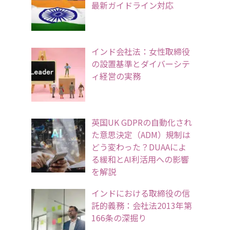
最新ガイドライン対応
インド会社法：女性取締役
の設置基準とダイバーシテ
ィ経営の実務
英国UK GDPRの自動化され
た意思決定（ADM）規制は
どう変わった？DUAAによ
る緩和とAI利活用への影響
を解説
インドにおける取締役の信
託的義務：会社法2013年第
166条の深掘り