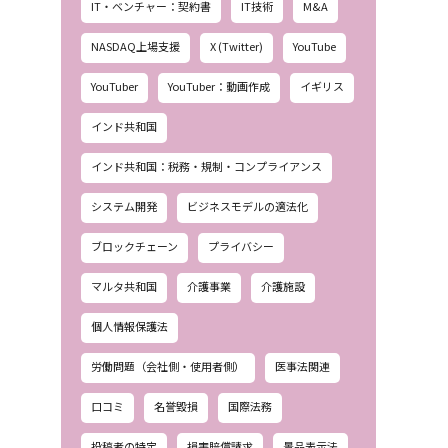
IT・ベンチャー：契約書
IT技術
M&A
NASDAQ上場支援
X (Twitter)
YouTube
YouTuber
YouTuber：動画作成
イギリス
インド共和国
インド共和国：税務・規制・コンプライアンス
システム開発
ビジネスモデルの適法化
ブロックチェーン
プライバシー
マルタ共和国
介護事業
介護施設
個人情報保護法
労働問題（会社側・使用者側）
医事法関連
口コミ
名誉毀損
国際法務
投稿者の特定
損害賠償請求
景品表示法