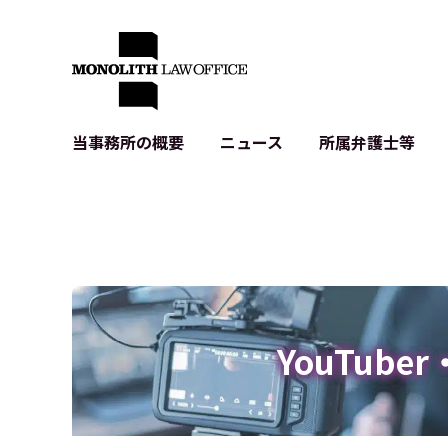
当事務所の概要
ニュース
所属弁護士等
代表弁護士の挨拶
IT・ベンチャーの企業法務
各種企業のIT・知財
当事務所のクライアントの例
契約書作成・レビュー等
システム開発関連
クライアントの声
個人情報保護法関連
アプリ等の利用規
出版書籍等
株式・M&A関連法務
暗号資産・ブロッ
アクセス
IPO（上場）支援
生成AI関連法務
記事・LPの薬機
YouTube
D2C等の不正転
サイバー犯罪の刑