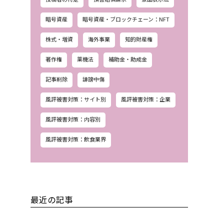
暗号資産
暗号資産・ブロックチェーン：NFT
株式・増資
海外事業
知的財産権
著作権
薬機法
補助金・助成金
記事削除
誹謗中傷
風評被害対策：サイト別
風評被害対策：企業
風評被害対策：内容別
風評被害対策：飲食業界
最近の記事