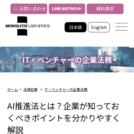
お問い合わせ
資料請求
日本語
English
IT・ベンチャーの企業法務
ホーム
>
法律記事
>
IT・ベンチャーの企業法務
AI推進法とは？企業が知ってお
くべきポイントを分かりやすく
解説