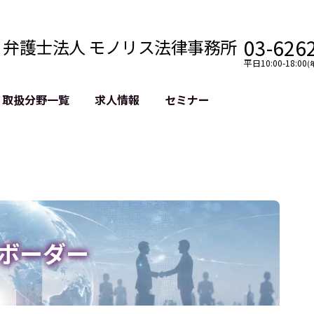
03-626
弁護士法人 モノリス法律事務所
平日10:00-18:00
(
取扱分野一覧
求人情報
セミナー
法務
クロスボーダー
風評被害対策
法務
国際法務・海外事業
デジタルタ
約整備
国際法務・日本進出
誹謗中傷等
クチェーン
NASDAQ上場支援
上場企業等
GDPR対応支援
誹謗中傷加
法等チェック
リスティン
ボーダー
売対策
過去の芸能
事告訴等