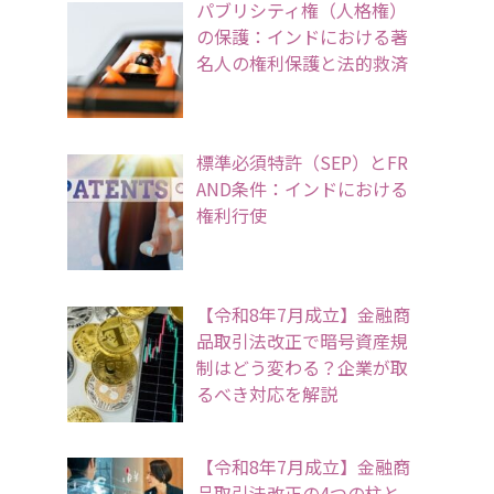
パブリシティ権（人格権）
の保護：インドにおける著
名人の権利保護と法的救済
標準必須特許（SEP）とFR
AND条件：インドにおける
権利行使
【令和8年7月成立】金融商
品取引法改正で暗号資産規
制はどう変わる？企業が取
るべき対応を解説
【令和8年7月成立】金融商
品取引法改正の4つの柱と