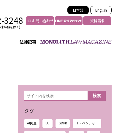
日本語
English
2-3248
お問い合わせ
資料請求
年末年始を除く)
法律記事
インフルエンサー法務
トゥー
YouTuberの法務サポート
の投稿者特定
VTuberの法務サポート
の風評被害対策
TikTok等ショート動画
害者の弁護
YouTube等SNSのM&A
検
検索
索
グ汚染の削除対策
等活動の削除
タグ
AI関連
EU
GDPR
IT・ベンチャー