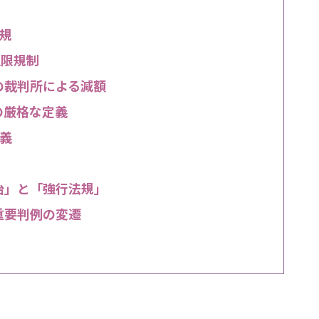
規
上限規制
の裁判所による減額
項の厳格な定義
義
治」と「強行法規」
重要判例の変遷