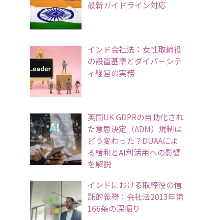
最新ガイドライン対応
インド会社法：女性取締役
の設置基準とダイバーシテ
ィ経営の実務
英国UK GDPRの自動化され
た意思決定（ADM）規制は
どう変わった？DUAAによ
る緩和とAI利活用への影響
を解説
インドにおける取締役の信
託的義務：会社法2013年第
166条の深掘り