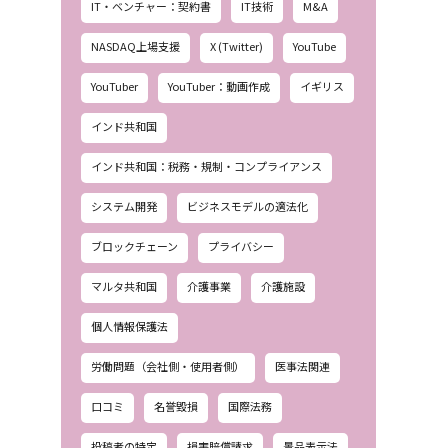
IT・ベンチャー：契約書
IT技術
M&A
NASDAQ上場支援
X (Twitter)
YouTube
YouTuber
YouTuber：動画作成
イギリス
インド共和国
インド共和国：税務・規制・コンプライアンス
システム開発
ビジネスモデルの適法化
ブロックチェーン
プライバシー
マルタ共和国
介護事業
介護施設
個人情報保護法
労働問題（会社側・使用者側）
医事法関連
口コミ
名誉毀損
国際法務
投稿者の特定
損害賠償請求
景品表示法