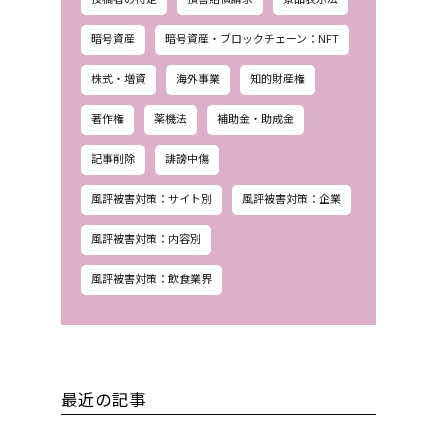
暗号資産
暗号資産・ブロックチェーン：NFT
株式・増資
海外事業
知的財産権
著作権
薬機法
補助金・助成金
記事削除
誹謗中傷
風評被害対策：サイト別
風評被害対策：企業
風評被害対策：内容別
風評被害対策：飲食業界
最近の記事