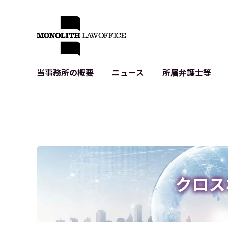
当事務所の概要
ニュース
所属弁護士等
代表弁護士の挨拶
IT・ベンチャーの企業法務
各種企業のIT・知財
当事務所のクライアントの例
契約書作成・レビュー等
システム開発関連
クライアントの声
個人情報保護法関連
アプリ等の利用規
出版書籍等
株式・M&A関連法務
暗号資産・ブロッ
アクセス
IPO（上場）支援
生成AI関連法務
記事・LPの薬機
クロス
D2C等の不正転
サイバー犯罪の刑