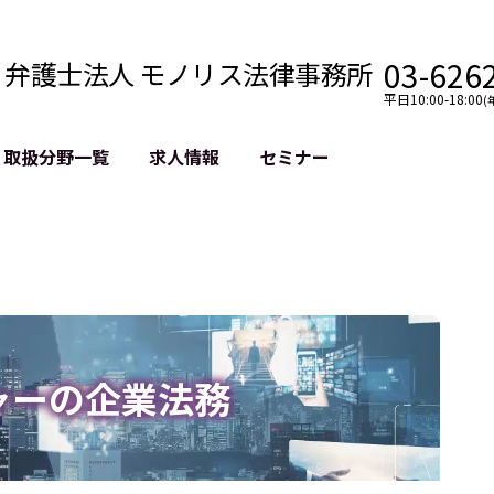
03-626
弁護士法人 モノリス法律事務所
平日10:00-18:00
(
取扱分野一覧
求人情報
セミナー
法務
クロスボーダー
風評被害対策
法務
国際法務・海外事業
デジタルタ
約整備
国際法務・日本進出
誹謗中傷等
クチェーン
NASDAQ上場支援
上場企業等
GDPR対応支援
誹謗中傷加
法等チェック
リスティン
ャーの企業法務
売対策
過去の芸能
事告訴等