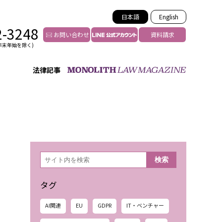
日本語
English
2-3248
お問い合わせ
資料請求
年末年始を除く)
法律記事
インフルエンサー法務
トゥー
YouTuberの法務サポート
の投稿者特定
VTuberの法務サポート
の風評被害対策
TikTok等ショート動画
害者の弁護
YouTube等SNSのM&A
検
検索
索
グ汚染の削除対策
等活動の削除
タグ
AI関連
EU
GDPR
IT・ベンチャー