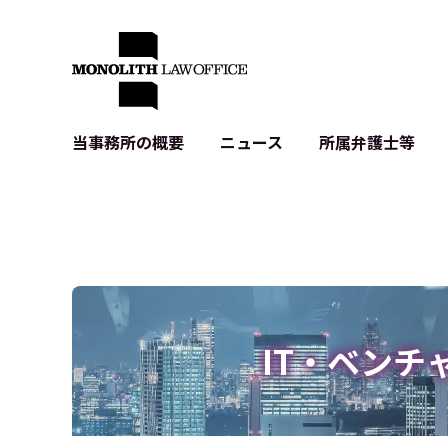
当事務所の概要
ニュース
所属弁護士等
代表弁護士の挨拶
IT・ベンチャーの企業法務
各種企業のIT・知財
当事務所のクライアントの例
契約書作成・レビュー等
システム開発関連
クライアントの声
個人情報保護法関連
アプリ等の利用規
出版書籍等
株式・M&A関連法務
暗号資産・ブロッ
アクセス
IPO（上場）支援
生成AI関連法務
記事・LPの薬機
IT・ベンチ
D2C等の不正転
サイバー犯罪の刑