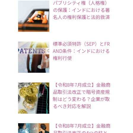
パブリシティ権（人格権）
の保護：インドにおける著
名人の権利保護と法的救済
標準必須特許（SEP）とFR
AND条件：インドにおける
権利行使
【令和8年7月成立】金融商
品取引法改正で暗号資産規
制はどう変わる？企業が取
るべき対応を解説
【令和8年7月成立】金融商
品取引法改正の4つの柱と