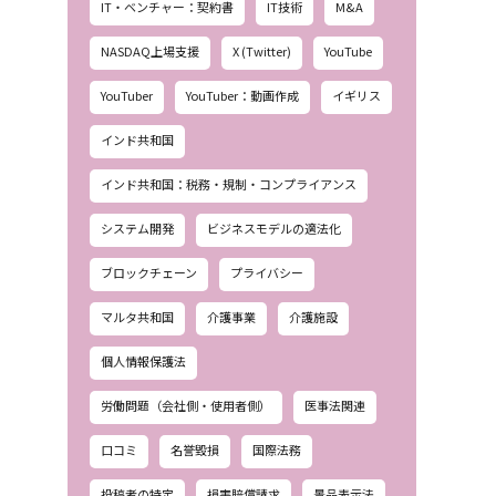
IT・ベンチャー：契約書
IT技術
M&A
NASDAQ上場支援
X (Twitter)
YouTube
YouTuber
YouTuber：動画作成
イギリス
インド共和国
インド共和国：税務・規制・コンプライアンス
システム開発
ビジネスモデルの適法化
ブロックチェーン
プライバシー
マルタ共和国
介護事業
介護施設
個人情報保護法
労働問題（会社側・使用者側）
医事法関連
口コミ
名誉毀損
国際法務
投稿者の特定
損害賠償請求
景品表示法