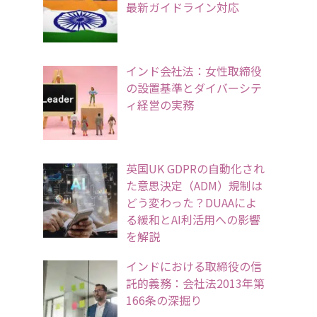
最新ガイドライン対応
インド会社法：女性取締役
の設置基準とダイバーシテ
ィ経営の実務
英国UK GDPRの自動化され
た意思決定（ADM）規制は
どう変わった？DUAAによ
る緩和とAI利活用への影響
を解説
インドにおける取締役の信
託的義務：会社法2013年第
166条の深掘り