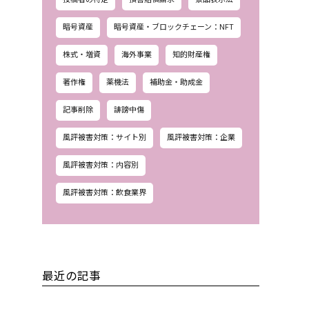
暗号資産
暗号資産・ブロックチェーン：NFT
株式・増資
海外事業
知的財産権
著作権
薬機法
補助金・助成金
記事削除
誹謗中傷
風評被害対策：サイト別
風評被害対策：企業
風評被害対策：内容別
風評被害対策：飲食業界
最近の記事