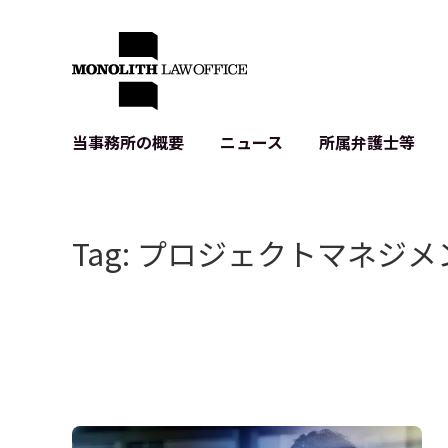
当事務所の概要
ニュース
所属弁護士等
代表弁護士の挨拶
IT・ベンチャーの企業法務
各種企業のIT・知財
当事務所のクライアントの例
契約書作成・レビュー等
システム開発関連
Tag: プロジェクトマネジメ
クライアントの声
個人情報保護法関連
アプリ等の利用規
出版書籍等
株式・M&A関連法務
暗号資産・ブロッ
アクセス
IPO（上場）支援
生成AI関連法務
記事・LPの薬機
D2C等の不正転
サイバー犯罪の刑