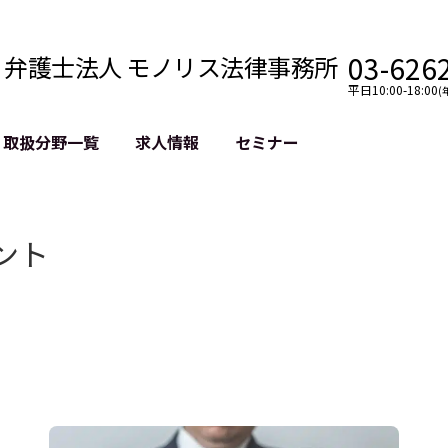
03-626
弁護士法人 モノリス法律事務所
平日10:00-18:00
(
取扱分野一覧
求人情報
セミナー
法務
クロスボーダー
風評被害対策
法務
国際法務・海外事業
デジタルタ
ント
約整備
国際法務・日本進出
誹謗中傷等
クチェーン
NASDAQ上場支援
上場企業等
GDPR対応支援
誹謗中傷加
法等チェック
リスティン
売対策
過去の芸能
事告訴等