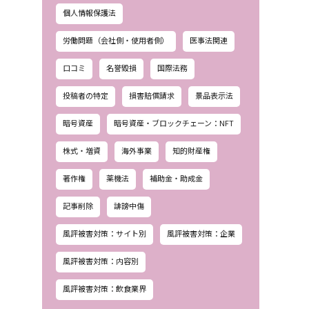
個人情報保護法
労働問題（会社側・使用者側）
医事法関連
口コミ
名誉毀損
国際法務
投稿者の特定
損害賠償請求
景品表示法
暗号資産
暗号資産・ブロックチェーン：NFT
株式・増資
海外事業
知的財産権
著作権
薬機法
補助金・助成金
記事削除
誹謗中傷
風評被害対策：サイト別
風評被害対策：企業
風評被害対策：内容別
風評被害対策：飲食業界