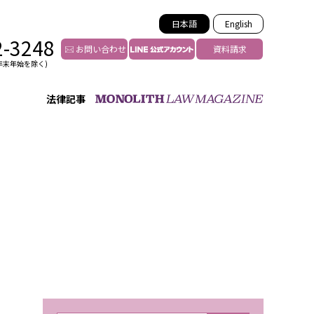
日本語
English
2-3248
お問い合わせ
資料請求
年末年始を除く)
法律記事
インフルエンサー法務
トゥー
YouTuberの法務サポート
の投稿者特定
VTuberの法務サポート
の風評被害対策
TikTok等ショート動画
害者の弁護
YouTube等SNSのM&A
グ汚染の削除対策
等活動の削除