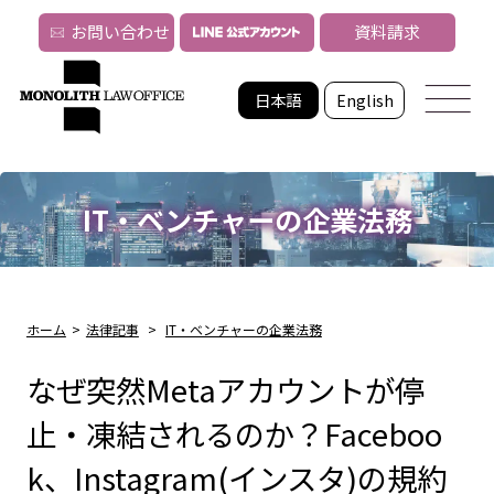
お問い合わせ
資料請求
日本語
English
IT・ベンチャーの企業法務
ホーム
>
法律記事
>
IT・ベンチャーの企業法務
なぜ突然Metaアカウントが停
止・凍結されるのか？Faceboo
k、Instagram(インスタ)の規約