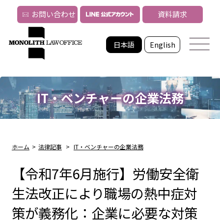
お問い合わせ
資料請求
日本語
English
IT・ベンチャーの企業法務
ホーム
>
法律記事
>
IT・ベンチャーの企業法務
【令和7年6月施行】労働安全衛
生法改正により職場の熱中症対
策が義務化：企業に必要な対策