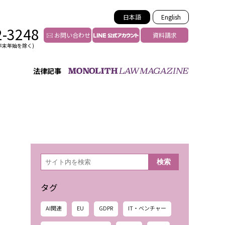
日本語
English
2-3248
お問い合わせ
資料請求
年末年始を除く)
法律記事
インフルエンサー法務
トゥー
YouTuberの法務サポート
の投稿者特定
VTuberの法務サポート
の風評被害対策
TikTok等ショート動画
害者の弁護
YouTube等SNSのM&A
検
検索
索
グ汚染の削除対策
等活動の削除
タグ
AI関連
EU
GDPR
IT・ベンチャー