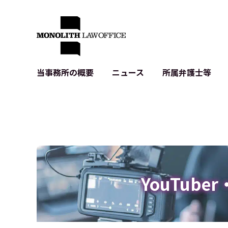
当事務所の概要
ニュース
所属弁護士等
代表弁護士の挨拶
IT・ベンチャーの企業法務
各種企業のIT・知財
当事務所のクライアントの例
契約書作成・レビュー等
システム開発関連
クライアントの声
個人情報保護法関連
アプリ等の利用規
出版書籍等
株式・M&A関連法務
暗号資産・ブロッ
アクセス
IPO（上場）支援
生成AI関連法務
記事・LPの薬機
YouTube
D2C等の不正転
サイバー犯罪の刑