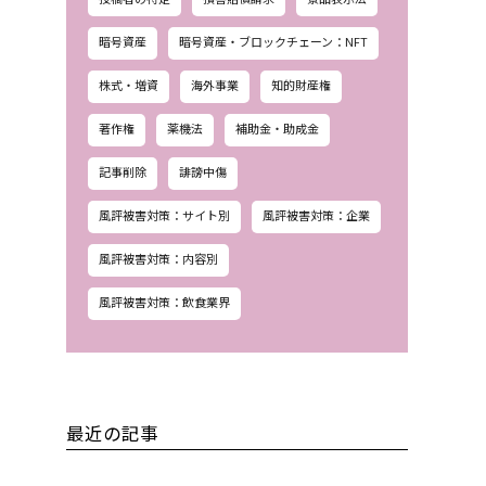
暗号資産
暗号資産・ブロックチェーン：NFT
株式・増資
海外事業
知的財産権
著作権
薬機法
補助金・助成金
記事削除
誹謗中傷
風評被害対策：サイト別
風評被害対策：企業
風評被害対策：内容別
風評被害対策：飲食業界
最近の記事