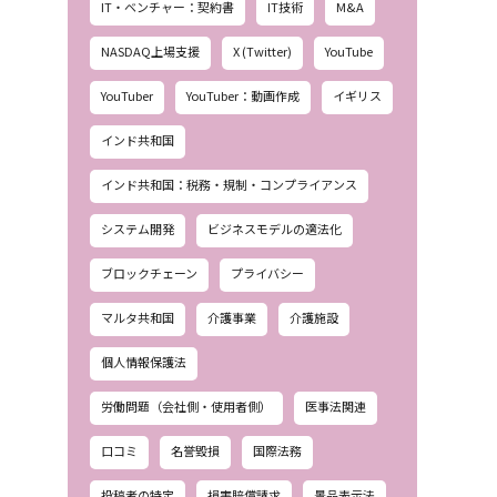
IT・ベンチャー：契約書
IT技術
M&A
NASDAQ上場支援
X (Twitter)
YouTube
YouTuber
YouTuber：動画作成
イギリス
インド共和国
インド共和国：税務・規制・コンプライアンス
システム開発
ビジネスモデルの適法化
ブロックチェーン
プライバシー
マルタ共和国
介護事業
介護施設
個人情報保護法
労働問題（会社側・使用者側）
医事法関連
口コミ
名誉毀損
国際法務
投稿者の特定
損害賠償請求
景品表示法