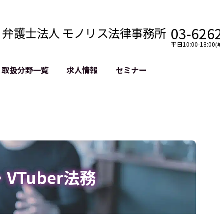
03-626
弁護士法人 モノリス法律事務所
平日10:00-18:00
(
取扱分野一覧
求人情報
セミナー
法務
クロスボーダー
風評被害対策
法務
国際法務・海外事業
デジタルタ
約整備
国際法務・日本進出
誹謗中傷等
クチェーン
NASDAQ上場支援
上場企業等
GDPR対応支援
誹謗中傷加
法等チェック
リスティン
r・VTuber法務
売対策
過去の芸能
事告訴等