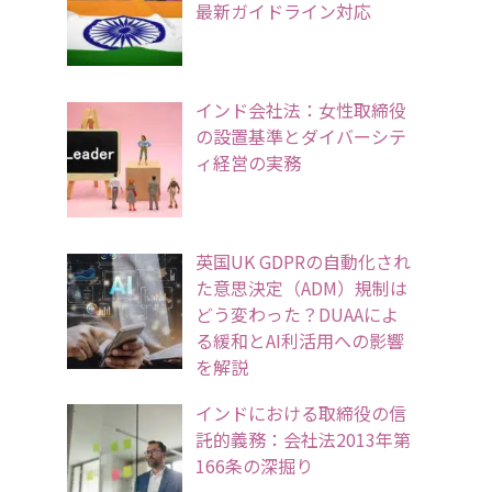
最新ガイドライン対応
インド会社法：女性取締役
の設置基準とダイバーシテ
ィ経営の実務
英国UK GDPRの自動化され
た意思決定（ADM）規制は
どう変わった？DUAAによ
る緩和とAI利活用への影響
を解説
インドにおける取締役の信
託的義務：会社法2013年第
166条の深掘り