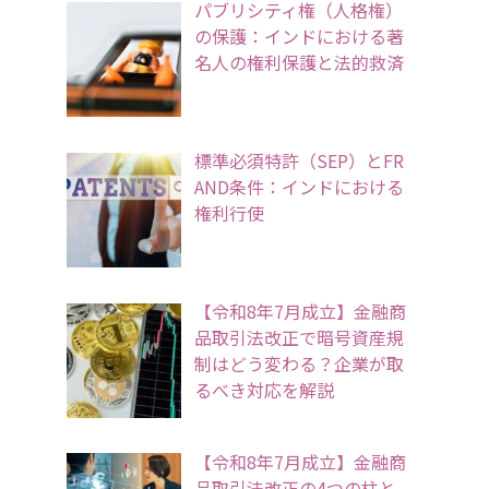
パブリシティ権（人格権）
の保護：インドにおける著
名人の権利保護と法的救済
標準必須特許（SEP）とFR
AND条件：インドにおける
権利行使
【令和8年7月成立】金融商
品取引法改正で暗号資産規
制はどう変わる？企業が取
るべき対応を解説
【令和8年7月成立】金融商
品取引法改正の4つの柱と