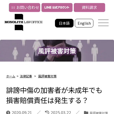
お問い合わせ
資料請求
日本語
English
風評被害対策
ホーム
>
法律記事
>
風評被害対策
誹謗中傷の加害者が未成年でも
損害賠償責任は発生する？
2020.09.21
2025.03.22
風評被害対策