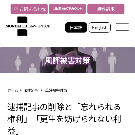
お問い合わせ
資料請求
日本語
English
風評被害対策
ホーム
>
法律記事
>
風評被害対策
逮捕記事の削除と「忘れられる
権利」「更生を妨げられない利
益」