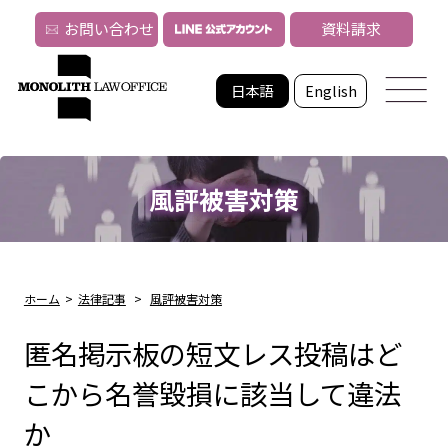
お問い合わせ
資料請求
日本語
English
風評被害対策
ホーム
>
法律記事
>
風評被害対策
匿名掲示板の短文レス投稿はど
こから名誉毀損に該当して違法
か