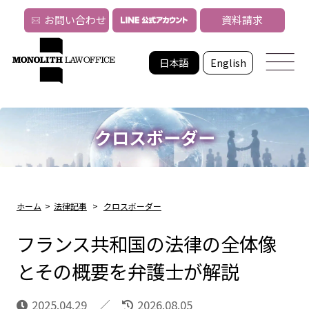
お問い合わせ
資料請求
日本語
English
クロスボーダー
ホーム
>
法律記事
>
クロスボーダー
フランス共和国の法律の全体像
とその概要を弁護士が解説
2025.04.29
2026.08.05