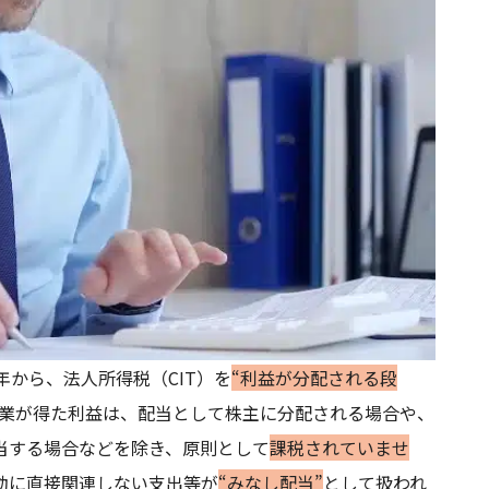
年から、法人所得税（CIT）を
“利益が分配される段
業が得た利益は、配当として株主に分配される場合や、
当する場合などを除き、原則として
課税されていませ
動に直接関連しない支出等が
“みなし配当”
として扱われ