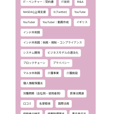
IT・ベンチャー：契約書
IT技術
M&A
NASDAQ上場支援
X (Twitter)
YouTube
YouTuber
YouTuber：動画作成
イギリス
インド共和国
インド共和国：税務・規制・コンプライアンス
システム開発
ビジネスモデルの適法化
ブロックチェーン
プライバシー
マルタ共和国
介護事業
介護施設
個人情報保護法
労働問題（会社側・使用者側）
医事法関連
口コミ
名誉毀損
国際法務
投稿者の特定
損害賠償請求
景品表示法