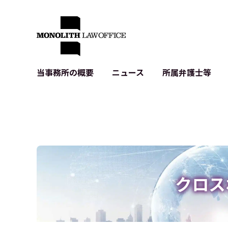
当事務所の概要
ニュース
所属弁護士等
代表弁護士の挨拶
IT・ベンチャーの企業法務
各種企業のIT・知財
当事務所のクライアントの例
契約書作成・レビュー等
システム開発関連
クライアントの声
個人情報保護法関連
アプリ等の利用規
出版書籍等
株式・M&A関連法務
暗号資産・ブロッ
アクセス
IPO（上場）支援
生成AI関連法務
記事・LPの薬機
クロス
D2C等の不正転
サイバー犯罪の刑