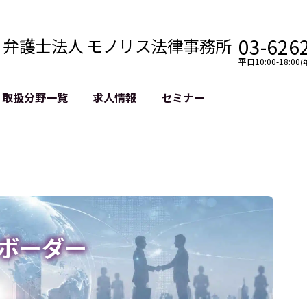
03-626
弁護士法人 モノリス法律事務所
平日10:00-18:00
(
取扱分野一覧
求人情報
セミナー
法務
クロスボーダー
風評被害対策
法務
国際法務・海外事業
デジタルタ
約整備
国際法務・日本進出
誹謗中傷等
クチェーン
NASDAQ上場支援
上場企業等
GDPR対応支援
誹謗中傷加
法等チェック
リスティン
ボーダー
売対策
過去の芸能
事告訴等