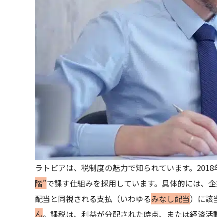
ラトビアは、税制度の魅力で知られています。2018
階”
で課す仕組みを採用しています。具体的には、企
配当と同視される支払（いわゆる
みなし配当
）に該
ん
。課税は、利益が分配された時点、または経済活