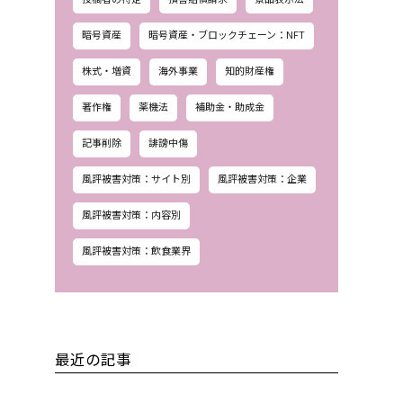
暗号資産
暗号資産・ブロックチェーン：NFT
株式・増資
海外事業
知的財産権
著作権
薬機法
補助金・助成金
記事削除
誹謗中傷
風評被害対策：サイト別
風評被害対策：企業
風評被害対策：内容別
風評被害対策：飲食業界
最近の記事