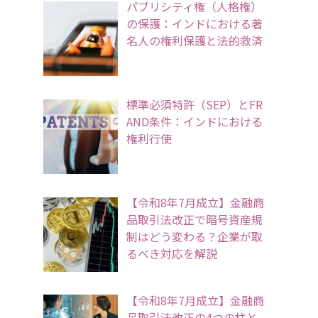
パブリシティ権（人格権）
の保護：インドにおける著
名人の権利保護と法的救済
標準必須特許（SEP）とFR
AND条件：インドにおける
権利行使
【令和8年7月成立】金融商
品取引法改正で暗号資産規
制はどう変わる？企業が取
るべき対応を解説
【令和8年7月成立】金融商
品取引法改正の4つの柱と