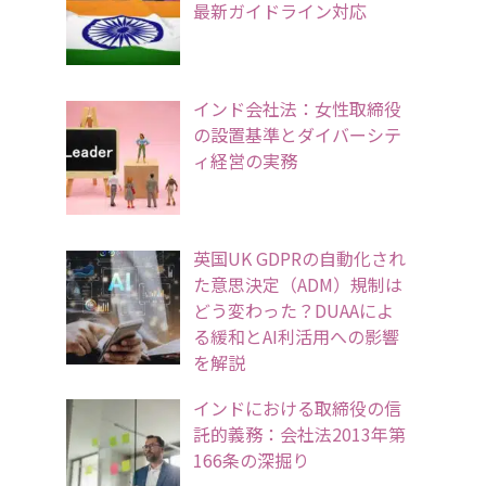
最新ガイドライン対応
インド会社法：女性取締役
の設置基準とダイバーシテ
ィ経営の実務
英国UK GDPRの自動化され
た意思決定（ADM）規制は
どう変わった？DUAAによ
る緩和とAI利活用への影響
を解説
インドにおける取締役の信
託的義務：会社法2013年第
166条の深掘り