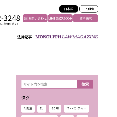
日本語
English
2-3248
お問い合わせ
資料請求
年末年始を除く)
法律記事
インフルエンサー法務
トゥー
YouTuberの法務サポート
の投稿者特定
VTuberの法務サポート
の風評被害対策
TikTok等ショート動画
害者の弁護
YouTube等SNSのM&A
検
検索
索
グ汚染の削除対策
等活動の削除
タグ
AI関連
EU
GDPR
IT・ベンチャー