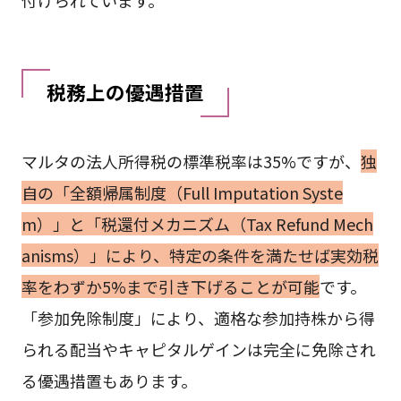
税務上の優遇措置
マルタの法人所得税の標準税率は35%ですが、
独
自の「全額帰属制度（Full Imputation Syste
m）」と「税還付メカニズム（Tax Refund Mech
anisms）」により、特定の条件を満たせば実効税
率をわずか5%まで引き下げることが可能
です。
「参加免除制度」により、適格な参加持株から得
られる配当やキャピタルゲインは完全に免除され
る優遇措置もあります。