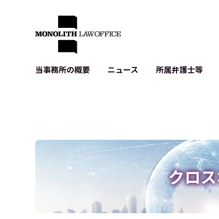
当事務所の概要
ニュース
所属弁護士等
代表弁護士の挨拶
IT・ベンチャーの企業法務
各種企業のIT・知財
当事務所のクライアントの例
契約書作成・レビュー等
システム開発関連
クライアントの声
個人情報保護法関連
アプリ等の利用規
出版書籍等
株式・M&A関連法務
暗号資産・ブロッ
アクセス
IPO（上場）支援
生成AI関連法務
記事・LPの薬機
クロス
D2C等の不正転
サイバー犯罪の刑