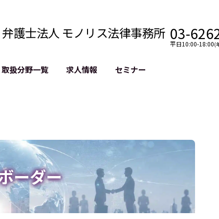
03-626
弁護士法人 モノリス法律事務所
平日10:00-18:00
(
取扱分野一覧
求人情報
セミナー
法務
クロスボーダー
風評被害対策
法務
国際法務・海外事業
デジタルタ
約整備
国際法務・日本進出
誹謗中傷等
クチェーン
NASDAQ上場支援
上場企業等
GDPR対応支援
誹謗中傷加
法等チェック
リスティン
ボーダー
売対策
過去の芸能
事告訴等