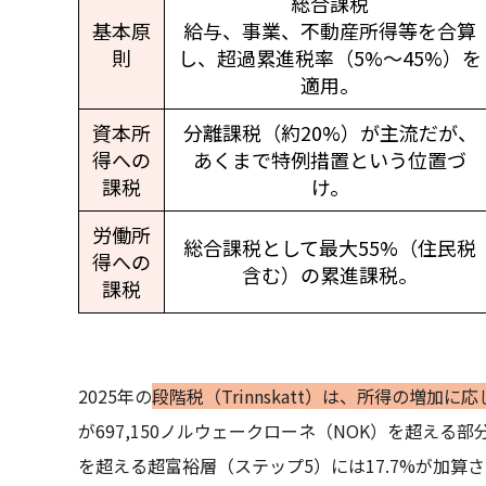
総合課税
基本原
給与、事業、不動産所得等を合算
則
し、超過累進税率（5%～45%）を
適用。
資本所
分離課税（約20%）が主流だが、
得への
あくまで特例措置という位置づ
課税
け。
労働所
総合課税として最大55%（住民税
得への
含む）の累進課税。
課税
2025年の
段階税（Trinnskatt）は、所得の増加
が697,150ノルウェークローネ（NOK）を超える部分（
を超える超富裕層（ステップ5）には17.7%が加算