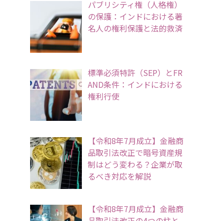
パブリシティ権（人格権）
の保護：インドにおける著
名人の権利保護と法的救済
標準必須特許（SEP）とFR
AND条件：インドにおける
権利行使
【令和8年7月成立】金融商
品取引法改正で暗号資産規
制はどう変わる？企業が取
るべき対応を解説
【令和8年7月成立】金融商
品取引法改正の4つの柱と