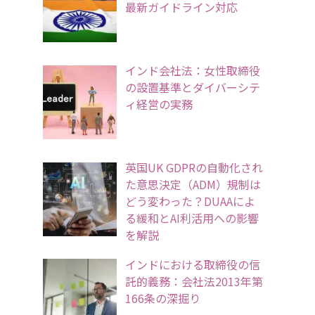
最新ガイドライン対応
インド会社法：女性取締役
の設置基準とダイバーシテ
ィ経営の実務
英国UK GDPRの自動化され
た意思決定（ADM）規制は
どう変わった？DUAAによ
る緩和とAI利活用への影響
を解説
インドにおける取締役の信
託的義務：会社法2013年第
166条の深掘り