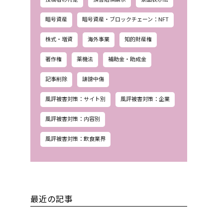
暗号資産
暗号資産・ブロックチェーン：NFT
株式・増資
海外事業
知的財産権
著作権
薬機法
補助金・助成金
記事削除
誹謗中傷
風評被害対策：サイト別
風評被害対策：企業
風評被害対策：内容別
風評被害対策：飲食業界
最近の記事