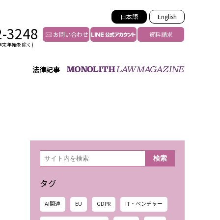
日本語
English
2-3248
お問い合わせ
資料請求
年末年始を除く)
法律記事
インフルエンサー法務
トゥー
YouTuberの法務サポート
の投稿者特定
VTuberの法務サポート
の風評被害対策
TikTok等ショート動画
害者の弁護
YouTube等SNSのM&A
検
検索
索
グ汚染の削除対策
等活動の削除
タグ
AI関連
EU
GDPR
IT・ベンチャー