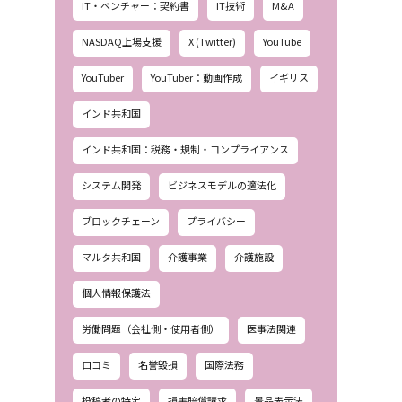
IT・ベンチャー：契約書
IT技術
M&A
NASDAQ上場支援
X (Twitter)
YouTube
YouTuber
YouTuber：動画作成
イギリス
インド共和国
インド共和国：税務・規制・コンプライアンス
システム開発
ビジネスモデルの適法化
ブロックチェーン
プライバシー
マルタ共和国
介護事業
介護施設
個人情報保護法
労働問題（会社側・使用者側）
医事法関連
口コミ
名誉毀損
国際法務
投稿者の特定
損害賠償請求
景品表示法