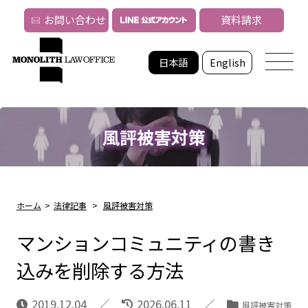
お問い合わせ
資料請求
日本語
English
風評被害対策
ホーム
>
法律記事
>
風評被害対策
マンションコミュニティの書き
込みを削除する方法
2019.12.04
2026.06.11
風評被害対策