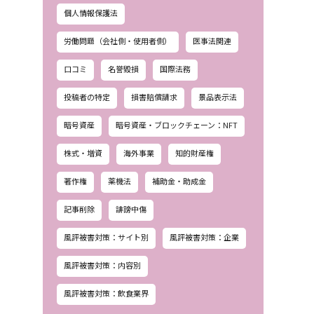
個人情報保護法
労働問題（会社側・使用者側）
医事法関連
口コミ
名誉毀損
国際法務
投稿者の特定
損害賠償請求
景品表示法
暗号資産
暗号資産・ブロックチェーン：NFT
株式・増資
海外事業
知的財産権
著作権
薬機法
補助金・助成金
記事削除
誹謗中傷
風評被害対策：サイト別
風評被害対策：企業
風評被害対策：内容別
風評被害対策：飲食業界