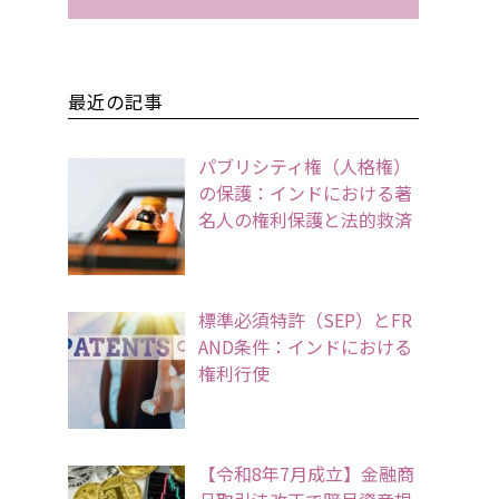
最近の記事
パブリシティ権（人格権）
の保護：インドにおける著
名人の権利保護と法的救済
標準必須特許（SEP）とFR
AND条件：インドにおける
権利行使
【令和8年7月成立】金融商