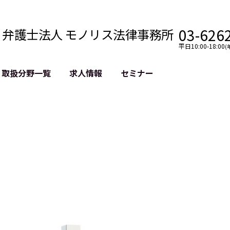
03-626
弁護士法人 モノリス法律事務所
平日10:00-18:00
(
取扱分野一覧
求人情報
セミナー
法務
クロスボーダー
風評被害対策
法務
国際法務・海外事業
デジタルタ
約整備
国際法務・日本進出
誹謗中傷等
クチェーン
NASDAQ上場支援
上場企業等
GDPR対応支援
誹謗中傷加
法等チェック
リスティン
売対策
過去の芸能
事告訴等