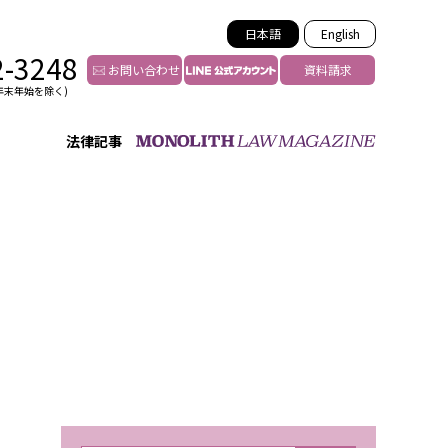
日本語
English
2-3248
お問い合わせ
資料請求
年末年始を除く)
法律記事
インフルエンサー法務
トゥー
YouTuberの法務サポート
の投稿者特定
VTuberの法務サポート
の風評被害対策
TikTok等ショート動画
害者の弁護
YouTube等SNSのM&A
グ汚染の削除対策
等活動の削除