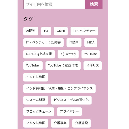
検
検索
索
タグ
AI関連
EU
GDPR
IT・ベンチャー
IT・ベンチャー：契約書
IT技術
M&A
NASDAQ上場支援
X (Twitter)
YouTube
YouTuber
YouTuber：動画作成
イギリス
インド共和国
インド共和国：税務・規制・コンプライアンス
システム開発
ビジネスモデルの適法化
ブロックチェーン
プライバシー
マルタ共和国
介護事業
介護施設