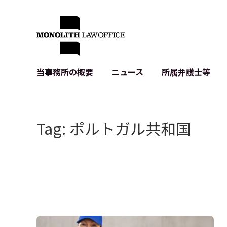
当事務所の概要
ニュース
所属弁護士等
代表弁護士の挨拶
IT・ベンチャーの企業法務
各種企業のIT・知財
当事務所のクライアントの例
契約書作成・レビュー等
システム開発関連
Tag: ポルトガル共和国
クライアントの声
個人情報保護法関連
アプリ等の利用規
出版書籍等
株式・M&A関連法務
暗号資産・ブロッ
アクセス
IPO（上場）支援
生成AI関連法務
記事・LPの薬機
D2C等の不正転
サイバー犯罪の刑