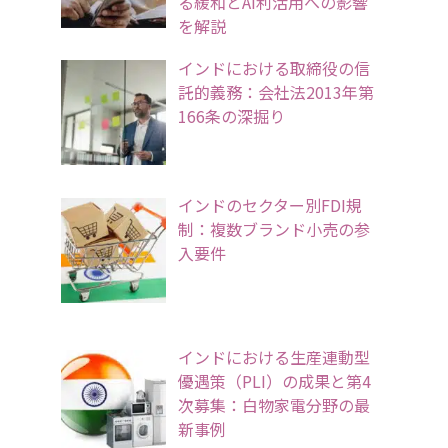
る緩和とAI利活用への影響
を解説
インドにおける取締役の信
託的義務：会社法2013年第
166条の深掘り
インドのセクター別FDI規
制：複数ブランド小売の参
入要件
インドにおける生産連動型
優遇策（PLI）の成果と第4
次募集：白物家電分野の最
新事例