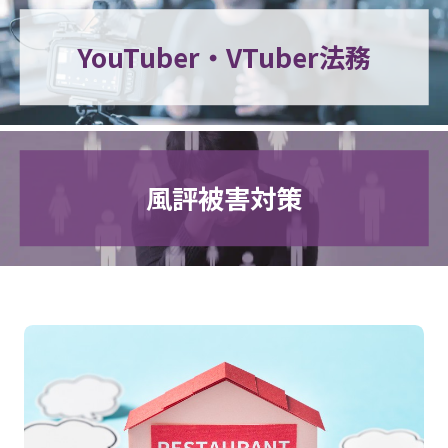
YouTuber・VTuber法務
風評被害対策