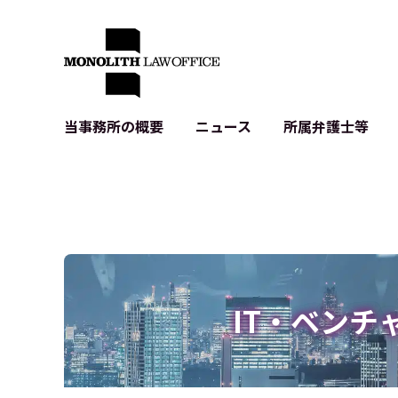
当事務所の概要
ニュース
所属弁護士等
代表弁護士の挨拶
IT・ベンチャーの企業法務
各種企業のIT・知財
当事務所のクライアントの例
契約書作成・レビュー等
システム開発関連
クライアントの声
個人情報保護法関連
アプリ等の利用規
出版書籍等
株式・M&A関連法務
暗号資産・ブロッ
アクセス
IPO（上場）支援
生成AI関連法務
記事・LPの薬機
IT・ベンチ
D2C等の不正転
サイバー犯罪の刑