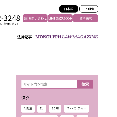
日本語
English
2-3248
お問い合わせ
資料請求
年末年始を除く)
法律記事
インフルエンサー法務
トゥー
YouTuberの法務サポート
の投稿者特定
VTuberの法務サポート
の風評被害対策
TikTok等ショート動画
害者の弁護
YouTube等SNSのM&A
検
検索
索
グ汚染の削除対策
等活動の削除
タグ
AI関連
EU
GDPR
IT・ベンチャー