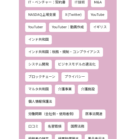
IT・ベンチャー：契約書
IT技術
M&A
NASDAQ上場支援
X (Twitter)
YouTube
YouTuber
YouTuber：動画作成
イギリス
インド共和国
インド共和国：税務・規制・コンプライアンス
システム開発
ビジネスモデルの適法化
ブロックチェーン
プライバシー
マルタ共和国
介護事業
介護施設
個人情報保護法
労働問題（会社側・使用者側）
医事法関連
口コミ
名誉毀損
国際法務
投稿者の特定
損害賠償請求
景品表示法