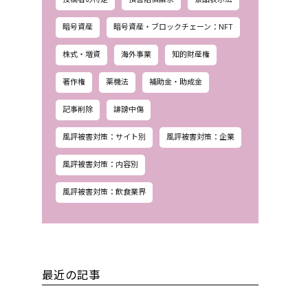
暗号資産
暗号資産・ブロックチェーン：NFT
株式・増資
海外事業
知的財産権
著作権
薬機法
補助金・助成金
記事削除
誹謗中傷
風評被害対策：サイト別
風評被害対策：企業
風評被害対策：内容別
風評被害対策：飲食業界
最近の記事