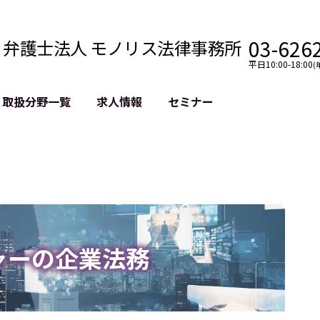
03-626
弁護士法人 モノリス法律事務所
平日10:00-18:00
(
取扱分野一覧
求人情報
セミナー
法務
クロスボーダー
風評被害対策
法務
国際法務・海外事業
デジタルタ
約整備
国際法務・日本進出
誹謗中傷等
クチェーン
NASDAQ上場支援
上場企業等
GDPR対応支援
誹謗中傷加
法等チェック
リスティン
ャーの企業法務
売対策
過去の芸能
事告訴等