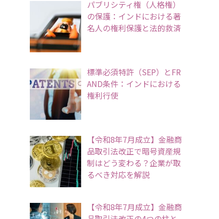
パブリシティ権（人格権）
の保護：インドにおける著
名人の権利保護と法的救済
標準必須特許（SEP）とFR
AND条件：インドにおける
権利行使
【令和8年7月成立】金融商
品取引法改正で暗号資産規
制はどう変わる？企業が取
るべき対応を解説
【令和8年7月成立】金融商
品取引法改正の4つの柱と