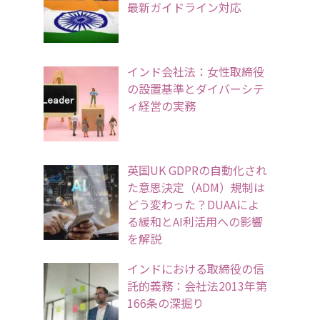
最新ガイドライン対応
インド会社法：女性取締役
の設置基準とダイバーシテ
ィ経営の実務
英国UK GDPRの自動化され
た意思決定（ADM）規制は
どう変わった？DUAAによ
る緩和とAI利活用への影響
を解説
インドにおける取締役の信
託的義務：会社法2013年第
166条の深掘り