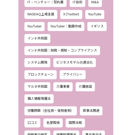
IT・ベンチャー：契約書
IT技術
M&A
NASDAQ上場支援
X (Twitter)
YouTube
YouTuber
YouTuber：動画作成
イギリス
インド共和国
インド共和国：税務・規制・コンプライアンス
システム開発
ビジネスモデルの適法化
ブロックチェーン
プライバシー
マルタ共和国
介護事業
介護施設
個人情報保護法
労働問題（会社側・使用者側）
医事法関連
口コミ
名誉毀損
国際法務
投稿者の特定
損害賠償請求
景品表示法