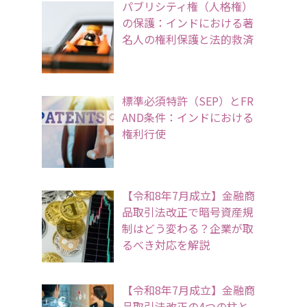
パブリシティ権（人格権）
の保護：インドにおける著
名人の権利保護と法的救済
標準必須特許（SEP）とFR
AND条件：インドにおける
権利行使
【令和8年7月成立】金融商
品取引法改正で暗号資産規
制はどう変わる？企業が取
るべき対応を解説
【令和8年7月成立】金融商
品取引法改正の4つの柱と