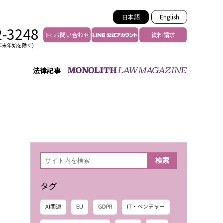
日本語
English
2-3248
お問い合わせ
資料請求
年末年始を除く)
法律記事
インフルエンサー法務
トゥー
YouTuberの法務サポート
の投稿者特定
VTuberの法務サポート
の風評被害対策
TikTok等ショート動画
害者の弁護
YouTube等SNSのM&A
検
検索
索
グ汚染の削除対策
等活動の削除
タグ
AI関連
EU
GDPR
IT・ベンチャー