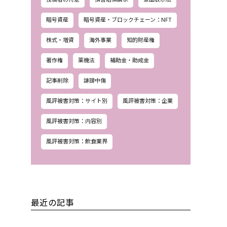
暗号資産
暗号資産・ブロックチェーン：NFT
株式・増資
海外事業
知的財産権
著作権
薬機法
補助金・助成金
記事削除
誹謗中傷
風評被害対策：サイト別
風評被害対策：企業
風評被害対策：内容別
風評被害対策：飲食業界
最近の記事