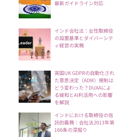
最新ガイドライン対応
インド会社法：女性取締役
の設置基準とダイバーシテ
ィ経営の実務
英国UK GDPRの自動化され
た意思決定（ADM）規制は
どう変わった？DUAAによ
る緩和とAI利活用への影響
を解説
インドにおける取締役の信
託的義務：会社法2013年第
166条の深掘り