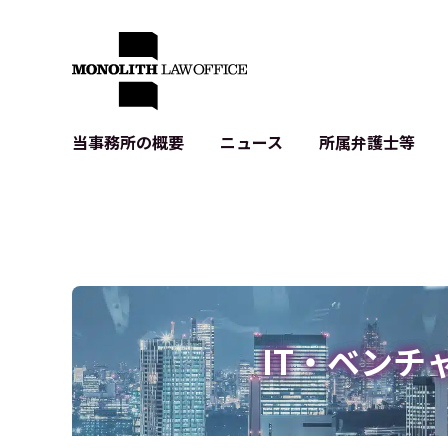
当事務所の概要
ニュース
所属弁護士等
代表弁護士の挨拶
IT・ベンチャーの企業法務
各種企業のIT・知財
当事務所のクライアントの例
契約書作成・レビュー等
システム開発関連
クライアントの声
個人情報保護法関連
アプリ等の利用規
出版書籍等
株式・M&A関連法務
暗号資産・ブロッ
アクセス
IPO（上場）支援
生成AI関連法務
記事・LPの薬機
IT・ベンチ
D2C等の不正転
サイバー犯罪の刑