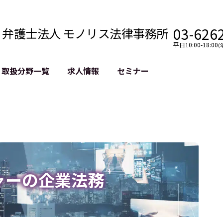
03-626
弁護士法人 モノリス法律事務所
平日10:00-18:00
(
取扱分野一覧
求人情報
セミナー
法務
クロスボーダー
風評被害対策
法務
国際法務・海外事業
デジタルタ
約整備
国際法務・日本進出
誹謗中傷等
クチェーン
NASDAQ上場支援
上場企業等
GDPR対応支援
誹謗中傷加
法等チェック
リスティン
ャーの企業法務
売対策
過去の芸能
事告訴等