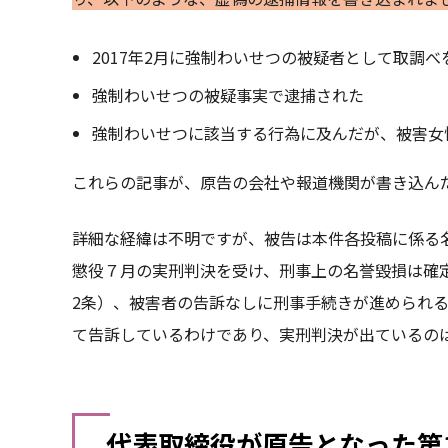
2017年2月に強制わいせつの被疑者として取調べ
強制わいせつの被疑事実で逮捕された
強制わいせつに該当する行為に及んだが、被害女
これらの記事が、原告の会社や報道機関が書き込ん
詳細な経緯は不明ですが、被告は本件各投稿に係る名
懲役７月の実刑判決を受け、刑事上の名誉毀損は確定
2条）、被害者の告訴なしに刑事手続きが進められ
て告訴しているわけであり、実刑判決が出ているの
代表取締役が原告となった第