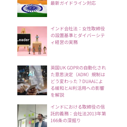
最新ガイドライン対応
インド会社法：女性取締役
の設置基準とダイバーシテ
ィ経営の実務
英国UK GDPRの自動化され
た意思決定（ADM）規制は
どう変わった？DUAAによ
る緩和とAI利活用への影響
を解説
インドにおける取締役の信
託的義務：会社法2013年第
166条の深掘り