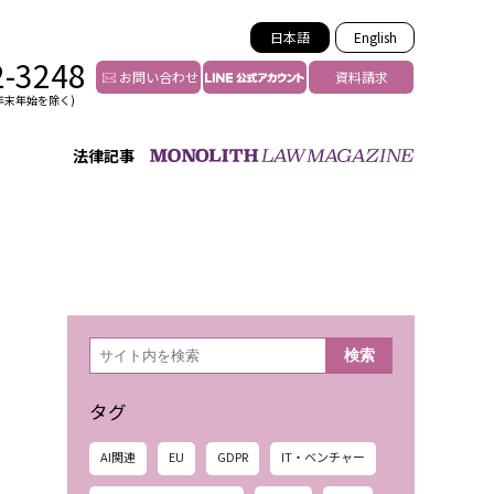
日本語
English
2-3248
お問い合わせ
資料請求
年末年始を除く)
法律記事
インフルエンサー法務
トゥー
YouTuberの法務サポート
の投稿者特定
VTuberの法務サポート
の風評被害対策
TikTok等ショート動画
害者の弁護
YouTube等SNSのM&A
検
検索
索
グ汚染の削除対策
等活動の削除
タグ
AI関連
EU
GDPR
IT・ベンチャー