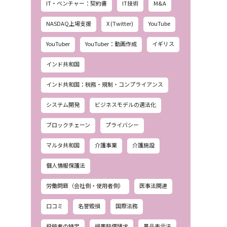
IT・ベンチャー：契約書
IT技術
M&A
NASDAQ上場支援
X (Twitter)
YouTube
YouTuber
YouTuber：動画作成
イギリス
インド共和国
インド共和国：税務・規制・コンプライアンス
システム開発
ビジネスモデルの適法化
ブロックチェーン
プライバシー
マルタ共和国
介護事業
介護施設
個人情報保護法
労働問題（会社側・使用者側）
医事法関連
口コミ
名誉毀損
国際法務
投稿者の特定
損害賠償請求
景品表示法