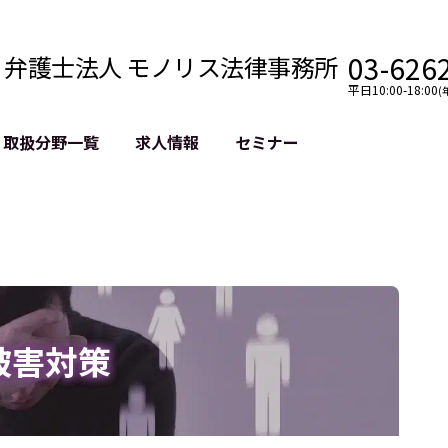
03-626
弁護士法人 モノリス法律事務所
平日10:00-18:00
(
取扱分野一覧
求人情報
セミナー
法務
クロスボーダー
風評被害対策
法務
国際法務・海外事業
デジタルタ
約整備
国際法務・日本進出
誹謗中傷等
クチェーン
NASDAQ上場支援
上場企業等
GDPR対応支援
誹謗中傷加
法等チェック
リスティン
被害対策
売対策
過去の芸能
事告訴等