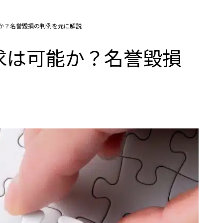
か？名誉毀損の判例を元に解説
求は可能か？名誉毀損