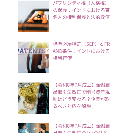
パブリシティ権（人格権）
の保護：インドにおける著
名人の権利保護と法的救済
標準必須特許（SEP）とFR
AND条件：インドにおける
権利行使
【令和8年7月成立】金融商
品取引法改正で暗号資産規
制はどう変わる？企業が取
るべき対応を解説
【令和8年7月成立】金融商
品取引法改正の4つの柱と