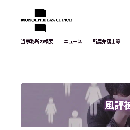
当事務所の概要
ニュース
所属弁護士等
代表弁護士の挨拶
IT・ベンチャーの企業法務
各種企業のIT・知財
当事務所のクライアントの例
契約書作成・レビュー等
システム開発関連
クライアントの声
個人情報保護法関連
アプリ等の利用規
出版書籍等
株式・M&A関連法務
暗号資産・ブロッ
アクセス
IPO（上場）支援
生成AI関連法務
記事・LPの薬機
風評
D2C等の不正転
サイバー犯罪の刑