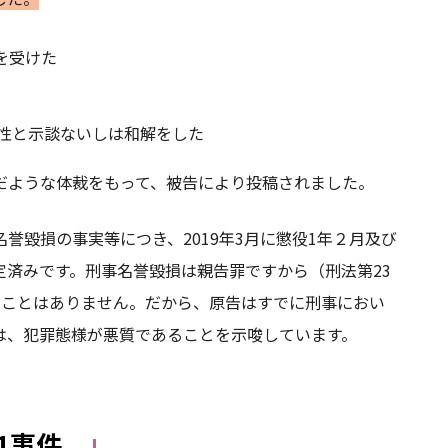
を受けた
性と示談ないしは和解をした
だような体裁をもって、被告により投稿されました。
誉毀損の事実等につき、2019年3月に懲役1年２月及び
済みです。刑事名誉毀損は親告罪ですから（刑法第23
ることはありません。だから、原告はすでに刑事におい
は、犯罪態様が悪質であることを示唆しています。
1事件