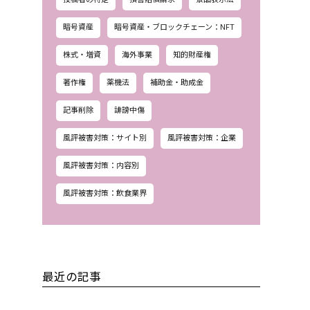
暗号資産
暗号資産・ブロックチェーン：NFT
株式・増資
海外事業
知的財産権
著作権
薬機法
補助金・助成金
記事削除
誹謗中傷
風評被害対策：サイト別
風評被害対策：企業
風評被害対策：内容別
風評被害対策：飲食業界
最近の記事