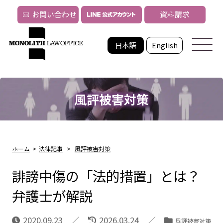
お問い合わせ
資料請求
日本語
English
風評被害対策
ホーム
>
法律記事
>
風評被害対策
誹謗中傷の「法的措置」とは？
弁護士が解説
2020.09.23
2026.03.24
風評被害対策