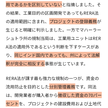
用であるかを区別していない
と指摘しました。そ
の結果、工業目的の区画開発であってもRERA法
の適用範囲に含まれ、
プロジェクトの登録義務
が
生じると明確に判示しました。一方でマハーラー
シュトラ州の規制当局は、工業用ユニットはRER
A法の適用外であるという判断を下すケースがあ
り、
同じインド国内であっても、州によって法解
釈が完全に相反する
事態が生じています。
RERA法が課す最も強力な規制の一つが、資金の
流用防止を目的とした
分別管理義務
です。同法
は、開発業者が購入者から
徴収した資金の70パー
セント
を、プロジェクトの建設費用および土地代