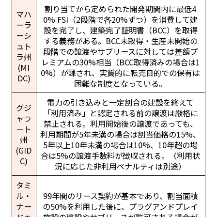
割り当てから定められた開発期間内に最低4
マハ
0% FSI（2段階で各20%ずつ）を消費して建
ーラ
設を完了し、建築完了証明書（BCC）を取得
ーシ
する義務がある。BCC未取得・生産未開始の
ュト
段階での譲渡やサブリースに対しては差額プ
ラ州
レミアムの30%相当（BCC取得済みの場合は1
(MI
0%）が課され、実質的に転売目的での保有は
DC)
困難な制度となっている。
電力の引き込みと一定割合の建設を終えて
グジ
「利用済み」と認定される前の譲渡は厳格に
ャラ
禁止される。利用開始後の譲渡であっても、
ート
利用期間が5年未満の場合は割当価格の15%、
州
5年以上10年未満の場合は10%、10年超の場
(GID
合は5%の譲渡手数料が徴収される。（利用状
C)
況に応じた非利用ペナルティは別途）
タミ
ル・
99年間のリース契約が基本であり、割当面積
ナー
の50%を利用した後に、プラグアンドプレイ