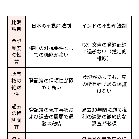
比較
日本の不動産法制
インドの不動産法制
項目
登記
取引文書の登録記録
制度
権利の対抗要件とし
に過ぎない（推定的
の性
ての機能が強い
権原）
質
所有
登記があっても、真
権の
登記簿の信頼性が極
の所有者である保証
絶対
めて高い
はない
性
過去
登記簿の現在事項お
過去30年間に遡る権
の権
よび過去の履歴で通
利の連鎖の徹底的な
利調
常は完結
調査が必須
査
タイ
外資系企業を中心に