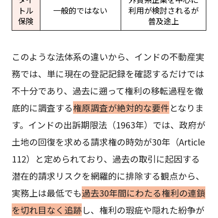
トル
一般的ではない
利用が検討されるが
保険
普及途上
このような法体系の違いから、インドの不動産実
務では、単に現在の登記記録を確認するだけでは
不十分であり、過去に遡って権利の移転過程を徹
底的に調査する
権原調査が絶対的な要件
となりま
す。インドの出訴期限法（1963年）では、政府が
土地の回復を求める請求権の時効が30年（Article
112）と定められており、過去の取引に起因する
潜在的請求リスクを網羅的に排除する観点から、
実務上は最低でも
過去30年間にわたる権利の連鎖
を切れ目なく追跡
し、権利の瑕疵や隠れた紛争が