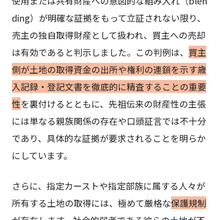
使用または共有財産への意図的な組み入れ（blen
ding）が明確な証拠をもって立証されない限り、
売主の独自取得財産として扱われ、買主への売却
は有効であると判示しました。この判例は、
買主
側が土地の取得資金の出所や権利の連鎖を示す歳
入記録・登記文書を徹底的に精査することの重要
性
を裏付けるとともに、先祖伝来の財産性の主張
には単なる親族関係の存在や口頭証言では不十分
であり、具体的な証拠が要求されることを明らか
にしています。
さらに、指定カーストや指定部族に属する人々が
所有する土地の取得には、極めて厳格な
保護規制
が存在します。社会的弱者である彼らの土地が不