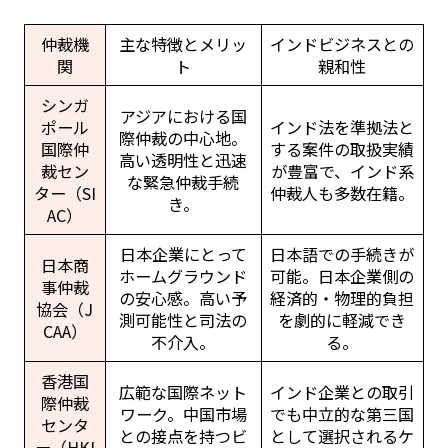
仲裁機
主な特徴とメリッ
インドビジネスとの
関
ト
親和性
シンガ
アジアにおける国
ポール
インド法を準拠法と
際仲裁の中心地。
国際仲
する案件の取扱実績
高い透明性と迅速
裁セン
が豊富で、インド系
な緊急仲裁手続
ター（SI
仲裁人も多数在籍。
き。
AC）
日本企業にとって
日本語での手続きが
日本商
ホームグラウンド
可能。日本企業側の
事仲裁
の安心感。高い予
経済的・物理的負担
協会（J
測可能性と司法の
を劇的に軽減でき
CAA）
不介入。
る。
香港国
広範な国際ネット
インド企業との取引
際仲裁
ワーク。中国市場
でも中立的な第三国
センタ
との接点を持つビ
として選択されるケ
ー（HKI