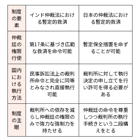
制度
インド仲裁法におけ
日本の仲裁法におけ
の要
る暫定的救済
る暫定的救済
素
仲裁
廷の
第17条に基づき広範
暫定保全措置を命ず
権限
な救済を命令可能
ることが可能
行使
国内
民事訴訟法上の裁判
裁判所に対して執行
にお
所命令と完全に同等
決定の申し立てを行
ける
とみなされ直接執行
い許可を得る必要が
執行
可能
ある
方法
裁判所への依存を減
仲裁廷の命令を尊重
制度
らし仲裁廷の権限の
しつつ裁判所の執行
の主
みで強力な強制力を
手続きという二段構
眼
持たせる
えをとる