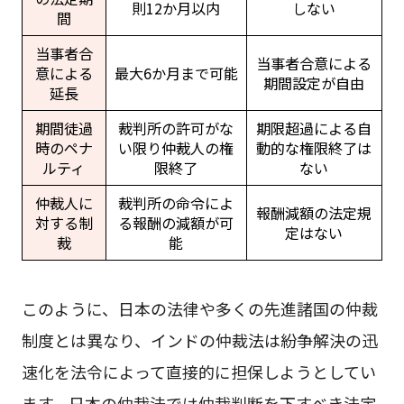
則12か月以内
しない
間
当事者合
当事者合意による
意による
最大6か月まで可能
期間設定が自由
延長
期間徒過
裁判所の許可がな
期限超過による自
時のペナ
い限り仲裁人の権
動的な権限終了は
ルティ
限終了
ない
仲裁人に
裁判所の命令によ
報酬減額の法定規
対する制
る報酬の減額が可
定はない
裁
能
このように、日本の法律や多くの先進諸国の仲裁
制度とは異なり、インドの仲裁法は紛争解決の迅
速化を法令によって直接的に担保しようとしてい
ます。日本の仲裁法では仲裁判断を下すべき法定