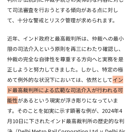
て司法審査を行おうとする傾向がある点に対し
て、十分な警戒とリスク管理が求められます。
近年、インド政府と最高裁判所は、仲裁への最小
限の司法介入という原則を再三にわたり確認し、
仲裁の完全な自律性を尊重する方向へと実務を是
正しようと努力してきました。しかし、特定の極
めて例外的な状況下においては、依然として
イン
ド最高裁判所による広範な司法介入が行われる可
能性
があるという現実が浮き彫りになっていま
す。そのことを如実に示す顕著な例が、2024年4
月10日に下されたインド最高裁判所の歴史的な判
決（Delhi Metro Rail Corporation Ltd. v. Delhi Air