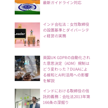
最新ガイドライン対応
インド会社法：女性取締役
の設置基準とダイバーシテ
ィ経営の実務
英国UK GDPRの自動化され
た意思決定（ADM）規制は
どう変わった？DUAAによ
る緩和とAI利活用への影響
を解説
インドにおける取締役の信
託的義務：会社法2013年第
166条の深掘り