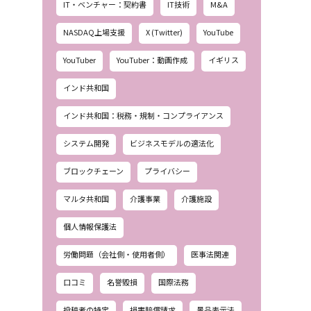
IT・ベンチャー：契約書
IT技術
M&A
NASDAQ上場支援
X (Twitter)
YouTube
YouTuber
YouTuber：動画作成
イギリス
インド共和国
インド共和国：税務・規制・コンプライアンス
システム開発
ビジネスモデルの適法化
ブロックチェーン
プライバシー
マルタ共和国
介護事業
介護施設
個人情報保護法
労働問題（会社側・使用者側）
医事法関連
口コミ
名誉毀損
国際法務
投稿者の特定
損害賠償請求
景品表示法