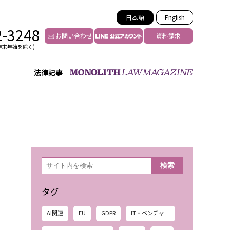
日本語
English
2-3248
お問い合わせ
資料請求
年末年始を除く)
法律記事
インフルエンサー法務
トゥー
YouTuberの法務サポート
の投稿者特定
VTuberの法務サポート
の風評被害対策
TikTok等ショート動画
害者の弁護
YouTube等SNSのM&A
検
検索
索
グ汚染の削除対策
等活動の削除
タグ
AI関連
EU
GDPR
IT・ベンチャー