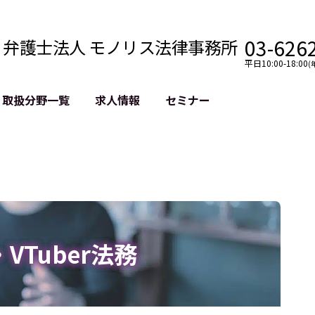
03-626
弁護士法人 モノリス法律事務所
平日10:00-18:00
(
取扱分野一覧
求人情報
セミナー
法務
クロスボーダー
風評被害対策
法務
国際法務・海外事業
デジタルタ
約整備
国際法務・日本進出
誹謗中傷等
クチェーン
NASDAQ上場支援
上場企業等
GDPR対応支援
誹謗中傷加
法等チェック
リスティン
r・VTuber法務
売対策
過去の芸能
事告訴等