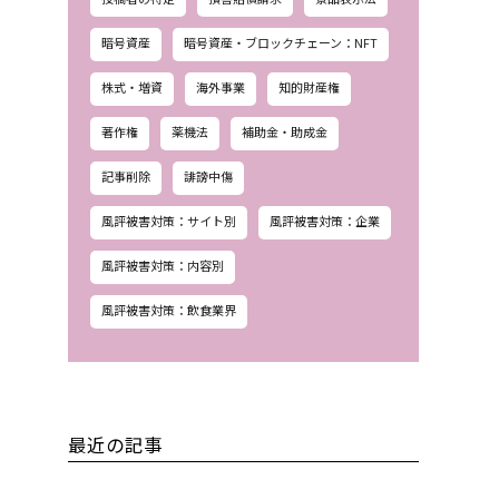
暗号資産
暗号資産・ブロックチェーン：NFT
株式・増資
海外事業
知的財産権
著作権
薬機法
補助金・助成金
記事削除
誹謗中傷
風評被害対策：サイト別
風評被害対策：企業
風評被害対策：内容別
風評被害対策：飲食業界
最近の記事