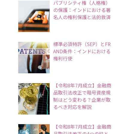
パブリシティ権（人格権）
の保護：インドにおける著
名人の権利保護と法的救済
標準必須特許（SEP）とFR
AND条件：インドにおける
権利行使
【令和8年7月成立】金融商
品取引法改正で暗号資産規
制はどう変わる？企業が取
るべき対応を解説
【令和8年7月成立】金融商
品取引法改正の4つの柱と