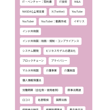
IT・ベンチャー：契約書
IT技術
M&A
NASDAQ上場支援
X (Twitter)
YouTube
YouTuber
YouTuber：動画作成
イギリス
インド共和国
インド共和国：税務・規制・コンプライアンス
システム開発
ビジネスモデルの適法化
ブロックチェーン
プライバシー
マルタ共和国
介護事業
介護施設
個人情報保護法
労働問題（会社側・使用者側）
医事法関連
口コミ
名誉毀損
国際法務
投稿者の特定
損害賠償請求
景品表示法