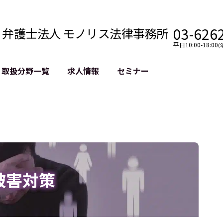
03-626
弁護士法人 モノリス法律事務所
平日10:00-18:00
(
取扱分野一覧
求人情報
セミナー
法務
クロスボーダー
風評被害対策
法務
国際法務・海外事業
デジタルタ
約整備
国際法務・日本進出
誹謗中傷等
クチェーン
NASDAQ上場支援
上場企業等
GDPR対応支援
誹謗中傷加
法等チェック
リスティン
被害対策
売対策
過去の芸能
事告訴等