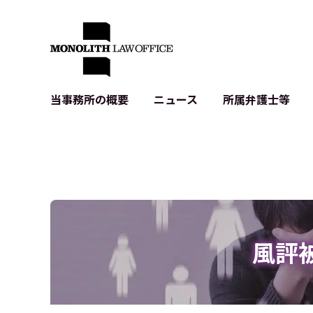
当事務所の概要
ニュース
所属弁護士等
代表弁護士の挨拶
IT・ベンチャーの企業法務
各種企業のIT・知財
当事務所のクライアントの例
契約書作成・レビュー等
システム開発関連
クライアントの声
個人情報保護法関連
アプリ等の利用規
出版書籍等
株式・M&A関連法務
暗号資産・ブロッ
アクセス
IPO（上場）支援
生成AI関連法務
記事・LPの薬機
風評
D2C等の不正転
サイバー犯罪の刑