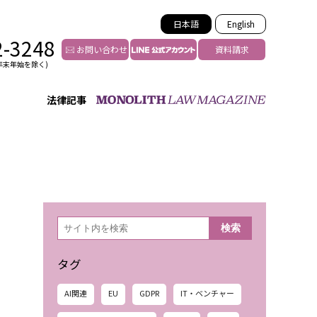
日本語
English
2-3248
お問い合わせ
資料請求
年末年始を除く)
法律記事
インフルエンサー法務
トゥー
YouTuberの法務サポート
の投稿者特定
VTuberの法務サポート
の風評被害対策
TikTok等ショート動画
害者の弁護
YouTube等SNSのM&A
検
検索
索
グ汚染の削除対策
等活動の削除
タグ
AI関連
EU
GDPR
IT・ベンチャー