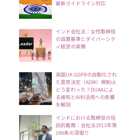
最新ガイドライン対応
インド会社法：女性取締役
の設置基準とダイバーシテ
ィ経営の実務
英国UK GDPRの自動化され
た意思決定（ADM）規制は
どう変わった？DUAAによ
る緩和とAI利活用への影響
を解説
インドにおける取締役の信
託的義務：会社法2013年第
166条の深掘り