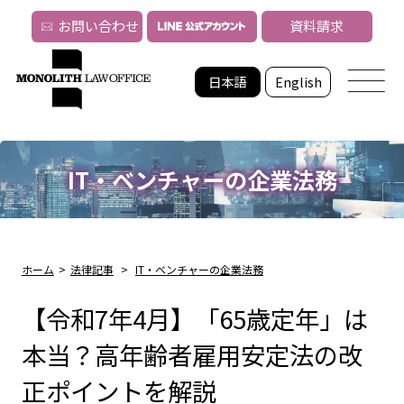
お問い合わせ
資料請求
日本語
English
IT・ベンチャーの企業法務
ホーム
>
法律記事
>
IT・ベンチャーの企業法務
【令和7年4月】「65歳定年」は
本当？高年齢者雇用安定法の改
正ポイントを解説