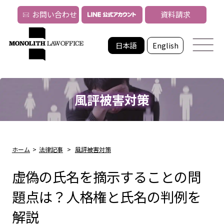
お問い合わせ
資料請求
日本語
English
風評被害対策
ホーム
>
法律記事
>
風評被害対策
虚偽の氏名を摘示することの問
題点は？人格権と氏名の判例を
解説