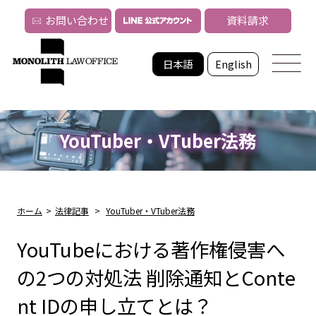
お問い合わせ
資料請求
日本語
English
YouTuber・VTuber法務
ホーム
>
法律記事
>
YouTuber・VTuber法務
YouTubeにおける著作権侵害へ
の2つの対処法 削除通知とConte
nt IDの申し立てとは？