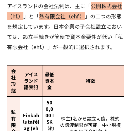
アイスランドの会社法制は、主に「
公開株式会社
（hf.）
」と「
私有限会社（ehf.）
」の二つの形態
を規定しています。日本企業の子会社設立におい
ては、設立手続きが簡便で資本金要件が低い「私
有限会社（ehf.）」が一般的に選択されます。
会
アイス
最低
社
ランド
資本
特徴
形
語表記
金
態
50
0,0
私
Einkah
00 I
有
株主1名から設立可能。株式
lutafél
SK
限
の譲渡制限が可能。中小規模
ag (eh
（約