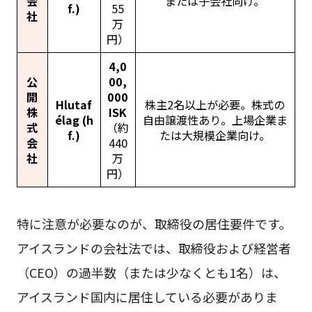
会
または子会社向け。
f.)
55
社
万
円）
4,0
公
00,
開
000
Hlutaf
株主2名以上が必要。株式の
株
ISK
élag (h
自由譲渡性あり。上場企業ま
式
（約
f.)
たは大規模企業向け。
会
440
社
万
円）
特に注意が必要なのが、取締役の居住要件です。
アイスランドの会社法では、取締役および経営者
（CEO）の過半数（または少なくとも1名）は、
アイスランド国内に居住している必要がありま