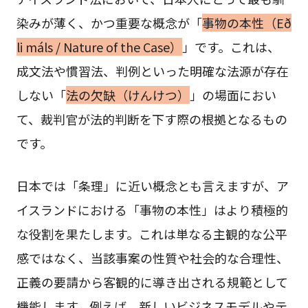
染みが薄く、かつ重要な概念が「
事物の本性（Eð
li máls / Nature of the Case）
」です。これは、
成文法や慣習法、判例といった明確な法源が存在
しない「
法の欠缺（けんけつ）
」の場面におい
て、裁判官が法的判断を下す際の根拠となるもの
です。
日本では「条理」に近い概念とも言えますが、ア
イスランドにおける「事物の本性」はより積極的
な役割を果たします。これは単なる主観的な公平
感ではなく、当該事案の性質や社会的な合理性、
正義の要請から客観的に導き出される規範として
機能します。例えば、新しいビジネスモデルやテ