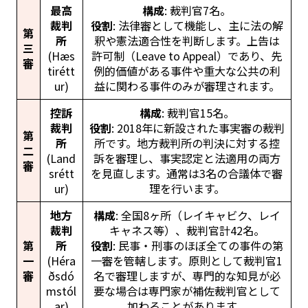
最高
構成
: 裁判官7名。
裁判
役割
: 法律審として機能し、主に法の解
第
所
釈や憲法適合性を判断します。上告は
三
(Hæs
許可制（Leave to Appeal）であり、先
審
tirétt
例的価値がある事件や重大な公共の利
ur)
益に関わる事件のみが審理されます。
控訴
構成
: 裁判官15名。
裁判
役割
: 2018年に新設された事実審の裁判
第
所
所です。地方裁判所の判決に対する控
二
(Land
訴を審理し、事実認定と法適用の両方
審
srétt
を見直します。通常は3名の合議体で審
ur)
理を行います。
地方
構成
: 全国8ヶ所（レイキャビク、レイ
裁判
キャネス等）、裁判官計42名。
第
所
役割
: 民事・刑事のほぼ全ての事件の第
一
(Héra
一審を管轄します。原則として裁判官1
審
ðsdó
名で審理しますが、専門的な知見が必
mstól
要な場合は専門家が補佐裁判官として
ar)
加わることがあります。