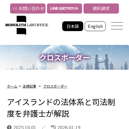
お問い合わせ
資料請求
日本語
English
クロスボーダー
ホーム
>
法律記事
>
クロスボーダー
アイスランドの法体系と司法制
度を弁護士が解説
2025.10.01
2026.01.19