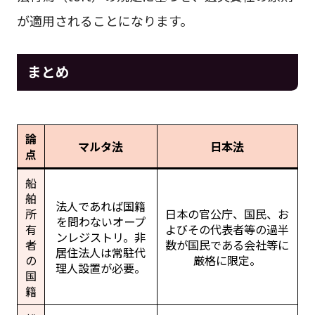
が適用されることになります。
まとめ
論
マルタ法
日本法
点
船
舶
法人であれば国籍
所
日本の官公庁、国民、お
を問わないオープ
有
よびその代表者等の過半
ンレジストリ。非
者
数が国民である会社等に
居住法人は常駐代
の
厳格に限定。
理人設置が必要。
国
籍