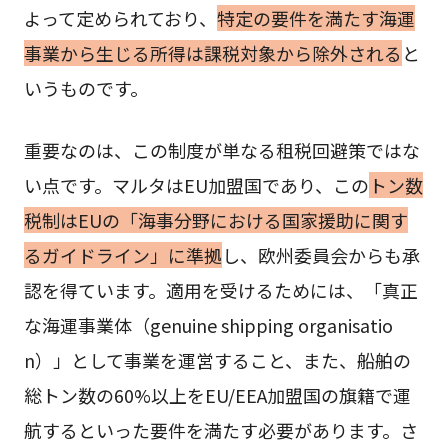
よって定められており、
特定の要件を満たす海運
事業から生じる所得は課税対象から除外される
と
いうものです。
重要なのは、この制度が単なる租税回避策ではな
い点です。マルタはEU加盟国であり、この
トン数
税制はEUの「海事分野における国家援助に関す
るガイドライン」に準拠
し、欧州委員会からも承
認を得ています。適用を受けるためには、「真正
な海運事業体（genuine shipping organisatio
n）」として事業を運営すること、また、船舶の
総トン数の60%以上をEU/EEA加盟国の旗籍で運
航するといった要件を満たす必要があります。さ