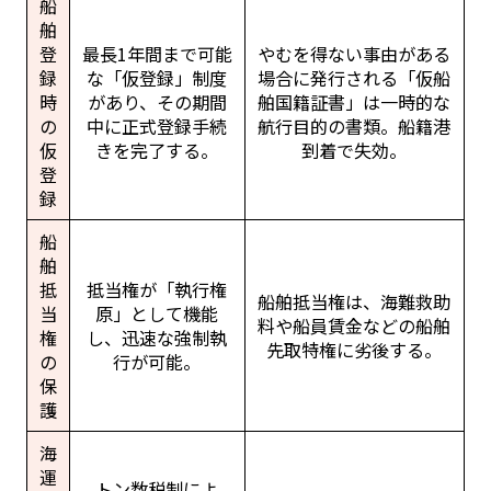
船
舶
登
最長1年間まで可能
やむを得ない事由がある
録
な「仮登録」制度
場合に発行される「仮船
時
があり、その期間
舶国籍証書」は一時的な
の
中に正式登録手続
航行目的の書類。船籍港
仮
きを完了する。
到着で失効。
登
録
船
舶
抵
抵当権が「執行権
船舶抵当権は、海難救助
当
原」として機能
料や船員賃金などの船舶
権
し、迅速な強制執
先取特権に劣後する。
の
行が可能。
保
護
海
運
トン数税制によ