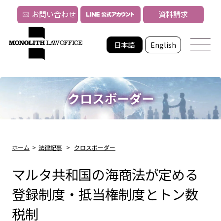
お問い合わせ
資料請求
日本語
English
クロスボーダー
ホーム
>
法律記事
>
クロスボーダー
マルタ共和国の海商法が定める
登録制度・抵当権制度とトン数
税制