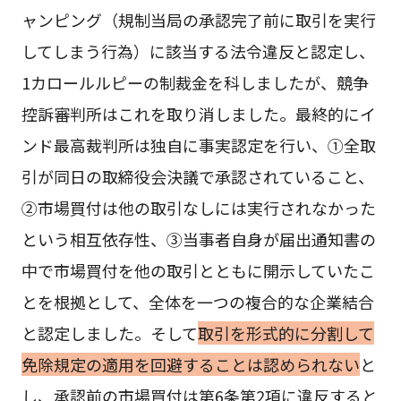
ャンピング（規制当局の承認完了前に取引を実行
してしまう行為）に該当する法令違反と認定し、
1カロールルピーの制裁金を科しましたが、競争
控訴審判所はこれを取り消しました。最終的にイ
ンド最高裁判所は独自に事実認定を行い、①全取
引が同日の取締役会決議で承認されていること、
②市場買付は他の取引なしには実行されなかった
という相互依存性、③当事者自身が届出通知書の
中で市場買付を他の取引とともに開示していたこ
とを根拠として、全体を一つの複合的な企業結合
と認定しました。そして
取引を形式的に分割して
免除規定の適用を回避することは認められない
と
し、承認前の市場買付は第6条第2項に違反すると