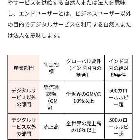
やサービスを供給する自然人または法人を意味
し、エンドユーザーとは、ビジネスユーザー以外
の目的でデジタルサービスを利用する自然人また
は法人を意味します。
グローバル要件
インド国
判定指
産業部門
（インド国内の
内の絶対
標
割合）
額要件
総流通
デジタルサ
500カロ
総額
全世界のGMVの
ービス以外
ールルピ
（GM
10%以上
の部門
ー超
V）
デジタルサ
500カロ
全世界の売上高
ービス以外
売上高
ールルピ
の10%以上
の部門
ー超