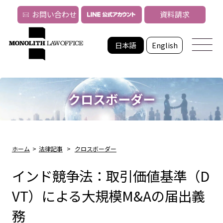
お問い合わせ
資料請求
日本語
English
クロスボーダー
ホーム
>
法律記事
>
クロスボーダー
インド競争法：取引価値基準（D
VT）による大規模M&Aの届出義
務