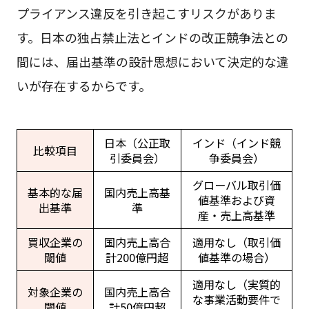
プライアンス違反を引き起こすリスクがありま
す。日本の独占禁止法とインドの改正競争法との
間には、届出基準の設計思想において決定的な違
いが存在するからです。
日本（公正取
インド（インド競
比較項目
引委員会）
争委員会）
グローバル取引価
基本的な届
国内売上高基
値基準および資
出基準
準
産・売上高基準
買収企業の
国内売上高合
適用なし（取引価
閾値
計200億円超
値基準の場合）
適用なし（実質的
対象企業の
国内売上高合
な事業活動要件で
閾値
計50億円超