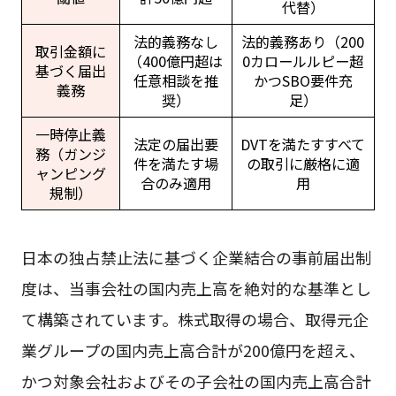
代替）
法的義務なし
法的義務あり（200
取引金額に
（400億円超は
0カロールルピー超
基づく届出
任意相談を推
かつSBO要件充
義務
奨）
足）
一時停止義
法定の届出要
DVTを満たすすべて
務（ガンジ
件を満たす場
の取引に厳格に適
ャンピング
合のみ適用
用
規制）
日本の独占禁止法に基づく企業結合の事前届出制
度は、当事会社の国内売上高を絶対的な基準とし
て構築されています。株式取得の場合、取得元企
業グループの国内売上高合計が200億円を超え、
かつ対象会社およびその子会社の国内売上高合計