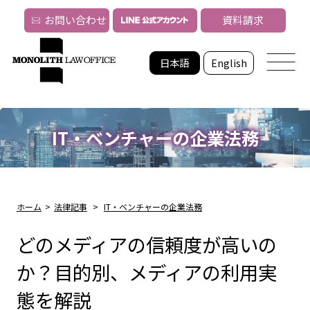
お問い合わせ
資料請求
日本語
English
IT・ベンチャーの企業法務
ホーム
>
法律記事
>
IT・ベンチャーの企業法務
どのメディアの信頼度が高いの
か？目的別、メディアの利用実
態を解説