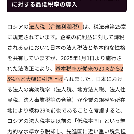
に対する最低税率の導入
ロシアの
法人税（企業利潤税）
は、税法典第25章
に規定されています。企業の純利益に対して課税
される点において日本の法人税法と基本的な性格
を共有していますが、2025年1月1日より施行さ
れた法改正により、
基本税率が従来の20%から2
5%へと大幅に引き上げ
られました。日本におけ
る法人の実効税率（法人税、地方法人税、法人住
民税、法人事業税等の合算）が企業の規模や所在
地により概ね29%前後であることを考慮すると、
ロシアの法人税率は以前の「低税率国」という魅
力的な水準から脱却し、先進国に近い重い税負担