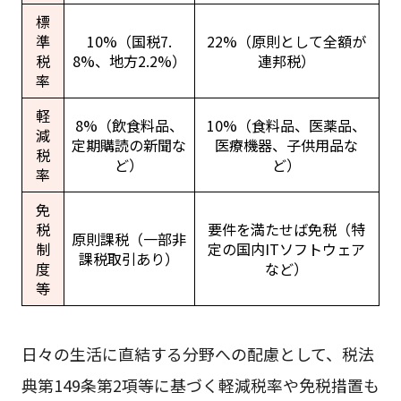
標
準
10%（国税7.
22%（原則として全額が
税
8%、地方2.2%）
連邦税）
率
軽
8%（飲食料品、
10%（食料品、医薬品、
減
定期購読の新聞な
医療機器、子供用品な
税
ど）
ど）
率
免
税
要件を満たせば免税（特
原則課税（一部非
制
定の国内ITソフトウェア
課税取引あり）
度
など）
等
日々の生活に直結する分野への配慮として、税法
典第149条第2項等に基づく軽減税率や免税措置も