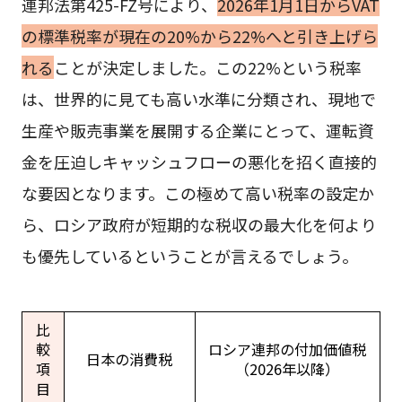
連邦法第425-FZ号により、
2026年1月1日からVAT
の標準税率が現在の20%から22%へと引き上げら
れる
ことが決定しました。この22%という税率
は、世界的に見ても高い水準に分類され、現地で
生産や販売事業を展開する企業にとって、運転資
金を圧迫しキャッシュフローの悪化を招く直接的
な要因となります。この極めて高い税率の設定か
ら、ロシア政府が短期的な税収の最大化を何より
も優先しているということが言えるでしょう。
比
較
ロシア連邦の付加価値税
日本の消費税
項
（2026年以降）
目