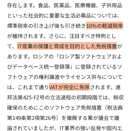
存在します。食品、医薬品、医療機器、子供用品
といった社会的に重要な生活必需品については、
標準税率の引き上げ後も引き続き
10%の軽減税率
が維持されます。さらに、注目すべき特例とし
て、
IT産業の保護と育成を目的とした免税措置
が
あります。ロシアの「ロシア製ソフトウェアおよ
びデータベース統一登録簿」に登録されているソ
フトウェアの権利譲渡やライセンス供与について
は、これまで通り
VATが完全に免除
されます。連
邦法第425-FZ号の立法過程の初期段階では、税収
確保のためにこのソフトウェア免税措置（税法典
第149条第2項第26号）を撤廃する案が議会で議
論されていましたが、IT業界の強い反発や国内エ