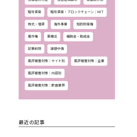
暗号資産
暗号資産・ブロックチェーン：NFT
株式・増資
海外事業
知的財産権
著作権
薬機法
補助金・助成金
記事削除
誹謗中傷
風評被害対策：サイト別
風評被害対策：企業
風評被害対策：内容別
風評被害対策：飲食業界
最近の記事