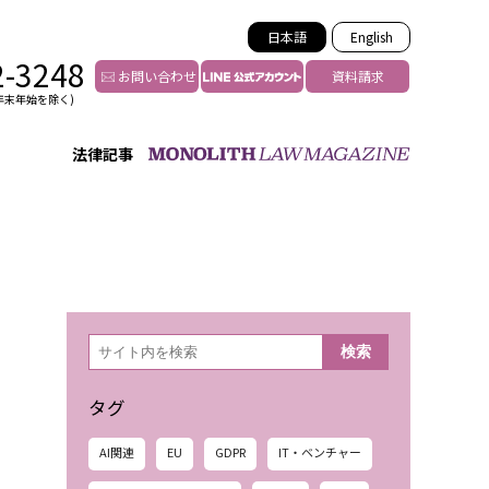
日本語
English
2-3248
お問い合わせ
資料請求
年末年始を除く)
法律記事
インフルエンサー法務
トゥー
YouTuberの法務サポート
の投稿者特定
VTuberの法務サポート
の風評被害対策
TikTok等ショート動画
害者の弁護
YouTube等SNSのM&A
検
検索
索
グ汚染の削除対策
等活動の削除
タグ
AI関連
EU
GDPR
IT・ベンチャー