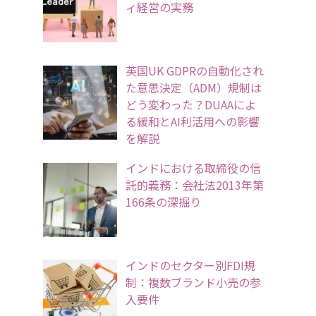
ィ経営の実務
英国UK GDPRの自動化され
た意思決定（ADM）規制は
どう変わった？DUAAによ
る緩和とAI利活用への影響
を解説
インドにおける取締役の信
託的義務：会社法2013年第
166条の深掘り
インドのセクター別FDI規
制：複数ブランド小売の参
入要件