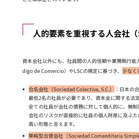
人的要素を重視する人会社（S.C.
資本会社以外にも、社員間の人的信頼や業務執行能
digo de Comercio）やLSCの規定に基づき、
少なく
合名会社（Sociedad Colectiva, S.C.）
：日本の
最低2名の社員が必要であり、資本金に関する法
全ての社員が会社の債務に対して個人的に、無制
会社のリスクが直接的に社員の個人財産に及ぶた
高い形態と言えます。
単純型合資会社（Sociedad Comanditaria Simple,