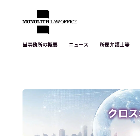
当事務所の概要
ニュース
所属弁護士等
代表弁護士の挨拶
IT・ベンチャーの企業法務
各種企業のIT・知財
当事務所のクライアントの例
契約書作成・レビュー等
システム開発関連
クライアントの声
個人情報保護法関連
アプリ等の利用規
出版書籍等
株式・M&A関連法務
暗号資産・ブロッ
アクセス
IPO（上場）支援
生成AI関連法務
記事・LPの薬機
クロス
D2C等の不正転
サイバー犯罪の刑