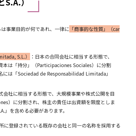
S.A.）
らは事業目的が何であれ、一律に
「商事的な性質」（car
tada, S.L.）
：日本の合同会社に相当する形態で、
」（Participaciones Sociales）に分割
dad de Responsabilidad Limitada」
式会社に相当する形態で、大規模事業や株式公開を目
ones）に分割され、株主の責任は出資額を限度としま
「S.A.」を含める必要があります。
記所に登録されている既存の会社と同一の名称を採用する