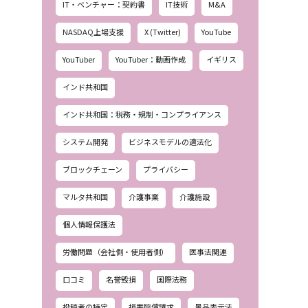
IT・ベンチャー：契約書
IT技術
M&A
NASDAQ上場支援
X (Twitter)
YouTube
YouTuber
YouTuber：動画作成
イギリス
インド共和国
インド共和国：税務・規制・コンプライアンス
システム開発
ビジネスモデルの適法化
ブロックチェーン
プライバシー
マルタ共和国
介護事業
介護施設
個人情報保護法
労働問題（会社側・使用者側）
医事法関連
口コミ
名誉毀損
国際法務
投稿者の特定
損害賠償請求
景品表示法