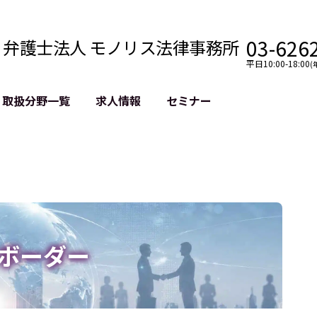
03-626
弁護士法人 モノリス法律事務所
平日10:00-18:00
(
取扱分野一覧
求人情報
セミナー
法務
クロスボーダー
風評被害対策
法務
国際法務・海外事業
デジタルタ
約整備
国際法務・日本進出
誹謗中傷等
クチェーン
NASDAQ上場支援
上場企業等
GDPR対応支援
誹謗中傷加
法等チェック
リスティン
ボーダー
売対策
過去の芸能
事告訴等