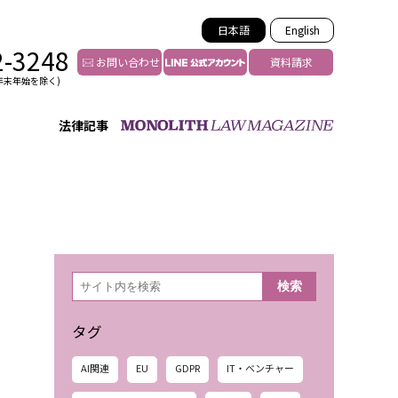
日本語
English
2-3248
お問い合わせ
資料請求
年末年始を除く)
法律記事
インフルエンサー法務
トゥー
YouTuberの法務サポート
の投稿者特定
VTuberの法務サポート
の風評被害対策
TikTok等ショート動画
害者の弁護
YouTube等SNSのM&A
検
検索
索
グ汚染の削除対策
等活動の削除
タグ
AI関連
EU
GDPR
IT・ベンチャー