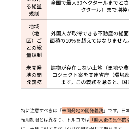
全国で最大30ヘクタールまでとさ
る総量
クタール）まで増枠
規制
地域
（地
外国人が取得できる不動産の総面積は、
区）ご
面積の10%を超えてはなりませ
との総
量規制
未開発
建物が存在しない土地（更地や農
地の開
ロジェクト案を関連省庁（環境
発義務
ます。この義務を怠ると、国
特に注意すべきは「
未開発地の開発義務
」です。日
転用制限とは異なり、トルコでは
「購入後の具体的
に、土地に対する強い公益的制約が見て取れます。