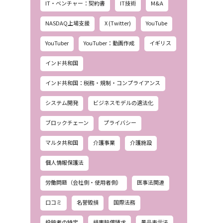
IT・ベンチャー：契約書
IT技術
M&A
NASDAQ上場支援
X (Twitter)
YouTube
YouTuber
YouTuber：動画作成
イギリス
インド共和国
インド共和国：税務・規制・コンプライアンス
システム開発
ビジネスモデルの適法化
ブロックチェーン
プライバシー
マルタ共和国
介護事業
介護施設
個人情報保護法
労働問題（会社側・使用者側）
医事法関連
口コミ
名誉毀損
国際法務
投稿者の特定
損害賠償請求
景品表示法