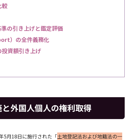
比較
額基準の引き上げと鑑定評価
eport）の全件義務化
の投資額引き上げ
廃と外国人個人の権利取得
年5月18日に施行された「
土地登記法および地籍法の一