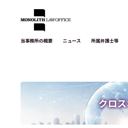
当事務所の概要
ニュース
所属弁護士等
代表弁護士の挨拶
IT・ベンチャーの企業法務
各種企業のIT・知財
当事務所のクライアントの例
契約書作成・レビュー等
システム開発関連
クライアントの声
個人情報保護法関連
アプリ等の利用規
出版書籍等
株式・M&A関連法務
暗号資産・ブロッ
アクセス
IPO（上場）支援
生成AI関連法務
記事・LPの薬機
クロス
D2C等の不正転
サイバー犯罪の刑