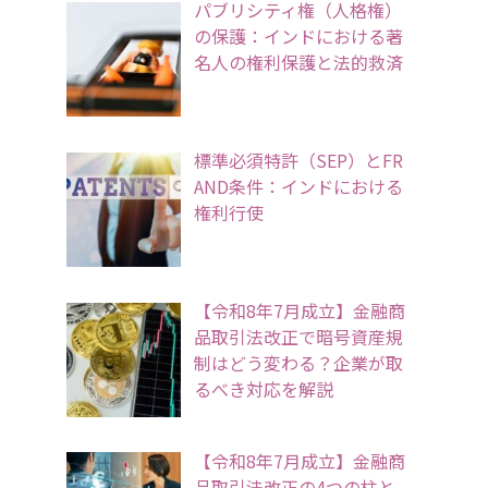
パブリシティ権（人格権）
の保護：インドにおける著
名人の権利保護と法的救済
標準必須特許（SEP）とFR
AND条件：インドにおける
権利行使
【令和8年7月成立】金融商
品取引法改正で暗号資産規
制はどう変わる？企業が取
るべき対応を解説
【令和8年7月成立】金融商
品取引法改正の4つの柱と