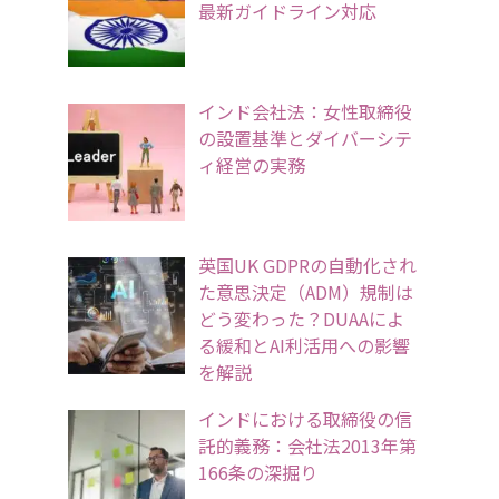
最新ガイドライン対応
インド会社法：女性取締役
の設置基準とダイバーシテ
ィ経営の実務
英国UK GDPRの自動化され
た意思決定（ADM）規制は
どう変わった？DUAAによ
る緩和とAI利活用への影響
を解説
インドにおける取締役の信
託的義務：会社法2013年第
166条の深掘り