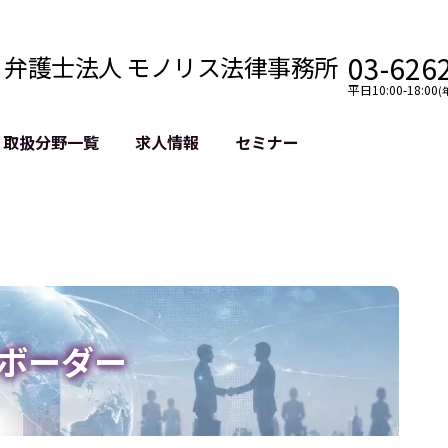
03-626
弁護士法人 モノリス法律事務所
平日10:00-18:00
(
取扱分野一覧
求人情報
セミナー
法務
クロスボーダー
風評被害対策
法務
国際法務・海外事業
デジタルタ
約整備
国際法務・日本進出
誹謗中傷等
クチェーン
NASDAQ上場支援
上場企業等
GDPR対応支援
誹謗中傷加
法等チェック
リスティン
ボーダー
売対策
過去の芸能
事告訴等