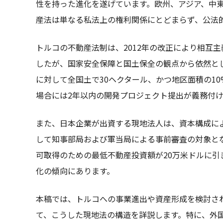
性を持った進化を遂げています。欧州、アジア、中
産法は単なる私法上の権利関係にとどまらず、公法
トルコの不動産法制は、2012年の改正により相互
したが、国家安全保障と国土保全の観点から依然と
に対して全国土で30ヘクタール、かつ地区面積の1
場合には2年以内の開発プロジェクト提出が義務付
また、日本企業が出資する現地法人は、資本構成に
して知事部局および軍当局による事前審査の対象となり
可取得のための最低不動産投資額が20万米ドルに
化の傾向にあります。
本稿では、トルコへの事業進出や資産形成を検討さ
て、こうした現地法の構造を詳説します。特に、外