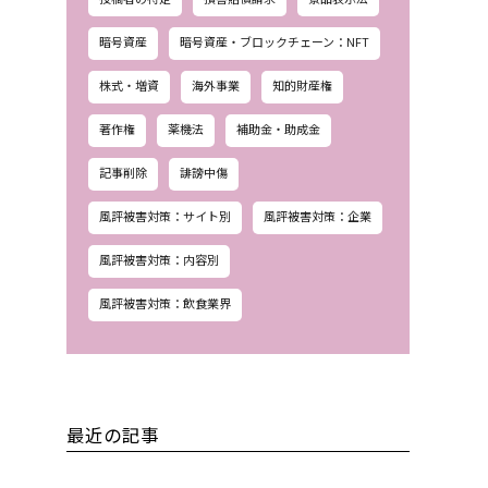
暗号資産
暗号資産・ブロックチェーン：NFT
株式・増資
海外事業
知的財産権
著作権
薬機法
補助金・助成金
記事削除
誹謗中傷
風評被害対策：サイト別
風評被害対策：企業
風評被害対策：内容別
風評被害対策：飲食業界
最近の記事