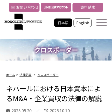
お問い合わせ
資料請求
日本語
English
クロスボーダー
ホーム
>
法律記事
>
クロスボーダー
ネパールにおける日本資本によ
るM&A・企業買収の法律の解説
2025.05.20
2025.10.10