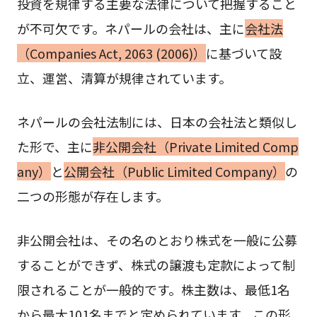
投資を規律する主要な法律について把握すること
が不可欠です。ネパールの会社は、主に
会社法
（Companies Act, 2063 (2006)）
に基づいて設
立、運営、清算が規律されています。
ネパールの会社法制には、日本の会社法と類似し
た形で、主に
非公開会社（Private Limited Comp
any）
と
公開会社（Public Limited Company）
の
二つの形態が存在します。
非公開会社は、その名のとおり株式を一般に公募
することができず、株式の譲渡も定款によって制
限されることが一般的です。株主数は、最低1名
から最大101名までと定められています。この形