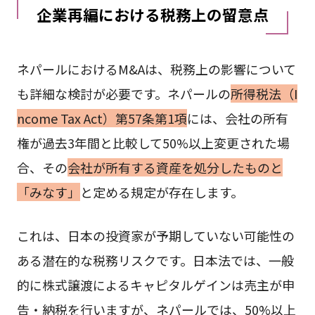
企業再編における税務上の留意点
ネパールにおけるM&Aは、税務上の影響について
も詳細な検討が必要です。ネパールの
所得税法（I
ncome Tax Act）第57条第1項
には、会社の所有
権が過去3年間と比較して50%以上変更された場
合、その
会社が所有する資産を処分したものと
「みなす」
と定める規定が存在します。
これは、日本の投資家が予期していない可能性の
ある潜在的な税務リスクです。日本法では、一般
的に株式譲渡によるキャピタルゲインは売主が申
告・納税を行いますが、ネパールでは、50%以上